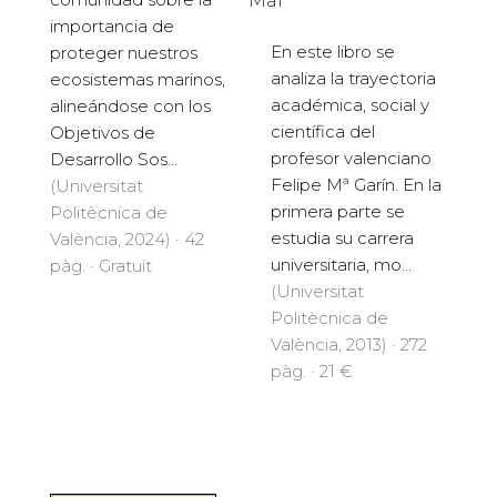
Mar
importancia de
En este libro se
proteger nuestros
analiza la trayectoria
ecosistemas marinos,
académica, social y
alineándose con los
científica del
Objetivos de
profesor valenciano
Desarrollo Sos...
Felipe Mª Garín. En la
(Universitat
primera parte se
Politècnica de
estudia su carrera
València, 2024) · 42
universitaria, mo...
pàg. · Gratuït
(Universitat
Politècnica de
València, 2013) · 272
pàg. · 21 €