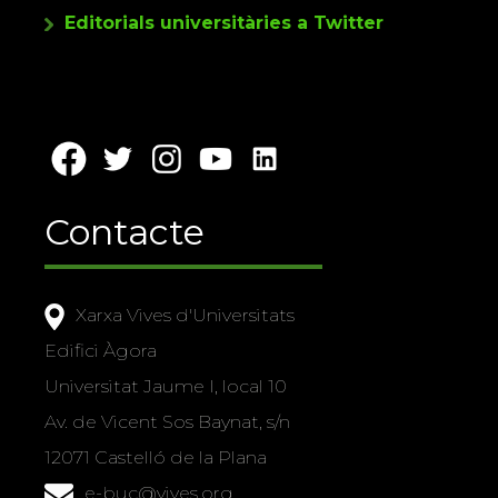
Editorials universitàries a Twitter
Contacte
Xarxa Vives d'Universitats
Edifici Àgora
Universitat Jaume I, local 10
Av. de Vicent Sos Baynat, s/n
12071 Castelló de la Plana
e-buc@vives.org