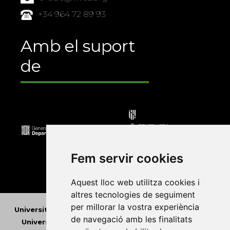
+34 964 72 89 93
Amb el suport
de
Fem servir cookies
Aquest lloc web utilitza cookies i
altres tecnologies de seguiment
per millorar la vostra experiència
Universitat Abat Oliba CEU
•
Universitat d'Alacant
•
de navegació amb les finalitats
Universitat d'Andorra
•
Universitat Autònoma de