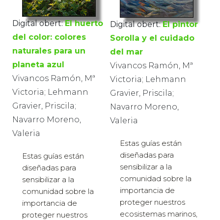
Digital obert:
El huerto
Digital obert:
El pintor
del color: colores
Sorolla y el cuidado
naturales para un
del mar
planeta azul
Vivancos Ramón, Mª
Vivancos Ramón, Mª
Victoria; Lehmann
Victoria; Lehmann
Gravier, Priscila;
Gravier, Priscila;
Navarro Moreno,
Navarro Moreno,
Valeria
Valeria
Estas guías están
diseñadas para
Estas guías están
sensibilizar a la
diseñadas para
comunidad sobre la
sensibilizar a la
importancia de
comunidad sobre la
proteger nuestros
importancia de
ecosistemas marinos,
proteger nuestros