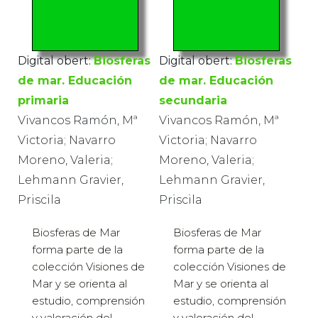
Digital obert:
Biosferas
Digital obert:
Biosferas
de mar. Educación
de mar. Educación
primaria
secundaria
Vivancos Ramón, Mª
Vivancos Ramón, Mª
Victoria; Navarro
Victoria; Navarro
Moreno, Valeria;
Moreno, Valeria;
Lehmann Gravier,
Lehmann Gravier,
Priscila
Priscila
Biosferas de Mar
Biosferas de Mar
forma parte de la
forma parte de la
colección Visiones de
colección Visiones de
Mar y se orienta al
Mar y se orienta al
estudio, comprensión
estudio, comprensión
y valoración del
y valoración del