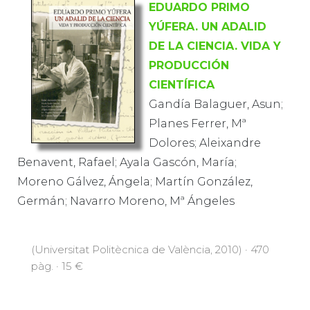
EDUARDO PRIMO
YÚFERA. UN ADALID
DE LA CIENCIA. VIDA Y
PRODUCCIÓN
CIENTÍFICA
Gandía Balaguer, Asun;
Planes Ferrer, Mª
Dolores; Aleixandre
Benavent, Rafael; Ayala Gascón, María;
Moreno Gálvez, Ángela; Martín González,
Germán; Navarro Moreno, Mª Ángeles
(Universitat Politècnica de València, 2010) · 470
pàg. · 15 €