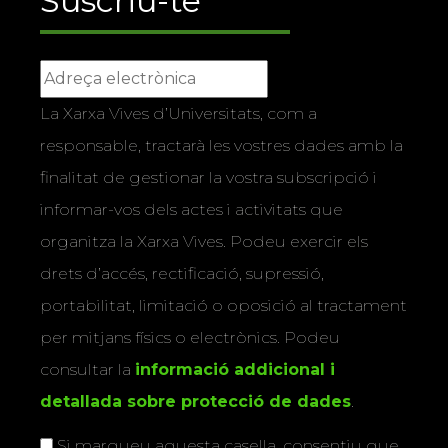
Suscriu-te
La Xarxa Vives d’Universitats, com a
responsable, tractarà les vostres dades amb la
finalitat de gestionar la vostra subscripció i
informar-vos dels actes i activitats que
organitza la Xarxa Vives. Podeu exercir els
drets d’accés, rectificació, supressió,
portabilitat, limitació o oposició al tractament
per mitjans físics o electrònics. Podeu
consultar la
informació addicional i
detallada sobre protecció de dades
.
Si marqueu aquesta casella, consentiu que