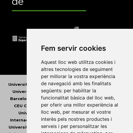
de
Fem servir cookies
Aquest lloc web utilitza cookies i
altres tecnologies de seguiment
per millorar la vostra experiència
de navegació amb les finalitats
Universitat Abat Oliba CEU
•
Universitat d'Alacant
•
següents:
per habilitar la
Universitat d'Andorra
•
Universitat Autònoma de
funcionalitat bàsica del lloc web
,
Barcelona
•
Universitat de Barcelona
•
Universitat
per oferir una millor experiència al
CEU Cardenal Herrera
•
Universitat de Girona
•
lloc web
,
per mesurar el vostre
Universitat de les Illes Balears
•
Universitat
interès pels nostres productes i
Internacional de Catalunya
•
Universitat Jaume I
•
serveis i per personalitzar les
Universitat de Lleida
•
Universitat Miguel Hernández