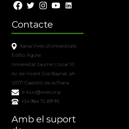
Contacte
Xarxa Vives d'Universitats
Edifici Àgora
Universitat Jaume I, local 10
Av. de Vicent Sos Baynat, s/n
12071 Castelló de la Plana
e-buc@vives.org
+34 964 72 89 93
Amb el suport