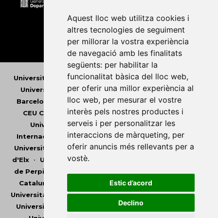
Aquest lloc web utilitza cookies i
altres tecnologies de seguiment
per millorar la vostra experiència
de navegació amb les finalitats
següents:
per habilitar la
funcionalitat bàsica del lloc web
,
Universitat Abat Oliba CEU
•
Universitat d'Alacant
•
per oferir una millor experiència al
Universitat d'Andorra
•
Universitat Autònoma de
lloc web
,
per mesurar el vostre
Barcelona
•
Universitat de Barcelona
•
Universitat
interès pels nostres productes i
CEU Cardenal Herrera
•
Universitat de Girona
•
serveis i per personalitzar les
Universitat de les Illes Balears
•
Universitat
interaccions de màrqueting
,
per
Internacional de Catalunya
•
Universitat Jaume I
•
oferir anuncis més rellevants per a
Universitat de Lleida
•
Universitat Miguel Hernández
vostè
.
d'Elx
•
Universitat Oberta de Catalunya
•
Universitat
de Perpinyà Via Domitia
•
Universitat Politècnica de
Estic d’acord
Catalunya
•
Universitat Politècnica de València
•
Universitat Pompeu Fabra
•
Universitat Ramon Llull
•
Declino
Universitat Rovira i Virgili
•
Universitat de Sàsser
•