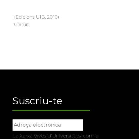
(Edicions UIB, 2010) ·
Gratuït
Suscriu-te
La Xarxa Vives d’Universitats, com a