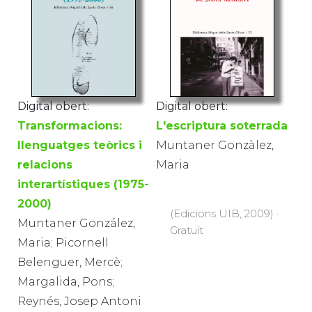
Digital obert:
Digital obert:
Transformacions:
L'escriptura soterrada
llenguatges teòrics i
Muntaner Gonzàlez,
relacions
Maria
interartístiques (1975-
2000)
(Edicions UIB, 2009) ·
Muntaner González,
Gratuït
Maria; Picornell
Belenguer, Mercè;
Margalida, Pons;
Reynés, Josep Antoni