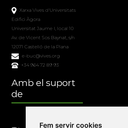
Xarxa Vives d'Universitats
Edifici Àgora
Universitat Jaume I, local 10
Av. de Vicent Sos Baynat, s/n
12071 Castelló de la Plana
e-buc@vives.org
+34 964 72 89 93
Amb el suport
de
Fem servir cookies