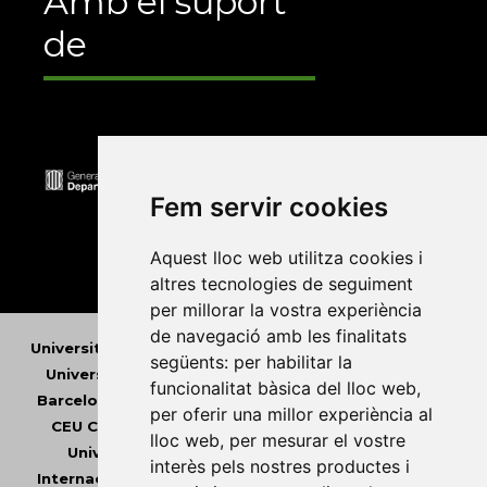
Amb el suport
de
Fem servir cookies
Aquest lloc web utilitza cookies i
altres tecnologies de seguiment
per millorar la vostra experiència
de navegació amb les finalitats
Universitat Abat Oliba CEU
•
Universitat d'Alacant
•
següents:
per habilitar la
Universitat d'Andorra
•
Universitat Autònoma de
funcionalitat bàsica del lloc web
,
Barcelona
•
Universitat de Barcelona
•
Universitat
per oferir una millor experiència al
CEU Cardenal Herrera
•
Universitat de Girona
•
lloc web
,
per mesurar el vostre
Universitat de les Illes Balears
•
Universitat
interès pels nostres productes i
Internacional de Catalunya
•
Universitat Jaume I
•