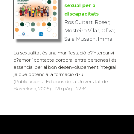
sexual per a
discapacitats
Ros Guitart, Roser;
Mosteiro Vilar, Oliva;
Sala Musach, Imma
La sexualitat és una manifestació d?intercanvi
d?amor i contacte corporal entre persones i és
essencial per al bon desenvolupament integral
ja que potencia la formació d?u...
(Publicacions i Edicions de la Universitat de
Barcelona, 2008) · 120 pàg. · 22 €