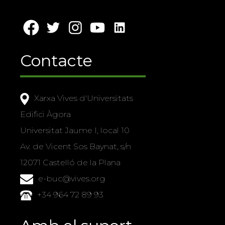
Contacte
Xarxa Vives d'Universitats
Edifici Àgora
Universitat Jaume I, local 10
Av. de Vicent Sos Baynat, s/n
12071 Castelló de la Plana
e-buc@vives.org
+34 964 72 89 93