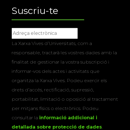
Suscriu-te
La Xarxa Vives d’Universitats, com a
responsable, tractarà les vostres dades amb la
finalitat de gestionar la vostra subscripció i
informar-vos dels actes i activitats que
organitza la Xarxa Vives. Podeu exercir els
drets d’accés, rectificació, supressió,
portabilitat, limitació o oposició al tractament
per mitjans físics o electrònics. Podeu
consultar la
informació addicional i
detallada sobre protecció de dades
.