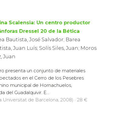
lina Scalensia: Un centro productor
ánforas Dressel 20 de la Bética
a Bautista, José Salvador; Barea
ista, Juan Luís; Solís Siles, Juan; Moros
, Juan
ibro presenta un conjunto de materiales
pectados en el Cerro de los Pesebres
mino municipal de Hornachuelos,
da del Guadalquivir. E...
la Universitat de Barcelona, 2008) · 28 €