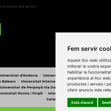
ió sobre els actes i
Fem servir coo
Aquest lloc web utilitz
millorar la vostra expe
habilitar la funcionalit
Universitat d'Andorra
•
Universitat Autònoma de Barcelona
experiència al lloc web
es Balears
•
Universitat Internacional de Catalunya
•
Univers
productes i serveis i p
Universitat de Perpinyà Via Domitia
•
Universitat Politècni
oferir anuncis més rell
niversitat Rovira i Virgili
•
Universitat de Sàsser
•
Universita
Catalunya
Estic d’acord
Decl