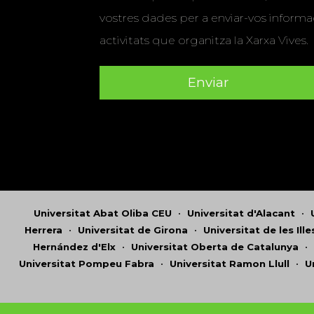
vostres dades per a enviar-vos informac
activitats que organitza la Xarxa Vives.
Universitat Abat Oliba CEU
•
Universitat d'Alacant
•
Herrera
•
Universitat de Girona
•
Universitat de les Ill
Hernández d'Elx
•
Universitat Oberta de Catalunya
•
Universitat Pompeu Fabra
•
Universitat Ramon Llull
•
U