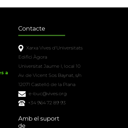
Contacte
Xarxa Vives d'Universitats
Edifici Àgora
Universitat Jaume I, local 10
es a
Av. de Vicent Sos Baynat, s/n
12071 Castelló de la Plana
e-buc@vives.org
+34 964 72 89 93
Amb el suport
de