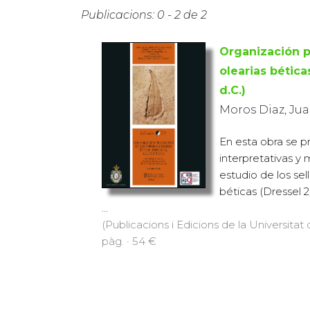
Publicacions: 0 - 2 de 2
Organización p
olearias bética
d.C.)
Moros Diaz, Ju
En esta obra se 
interpretativas y
estudio de los sel
béticas (Dressel 2
...
(Publicacions i Edicions de la Universitat
pàg. · 54 €