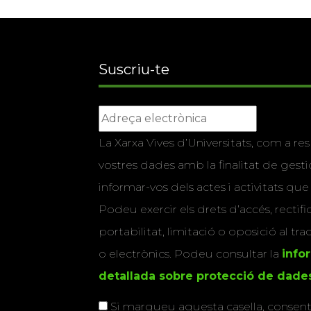
Suscriu-te
La Xarxa Vives d’Universitats, com a res
vostres dades amb la finalitat de gestio
informar-vos dels actes i activitats que
Podeu exercir els drets d’accés, rectifi
portabilitat, limitació o oposició al tr
o electrònics. Podeu consultar la
info
detallada sobre protecció de dade
Si marqueu aquesta casella, consenti