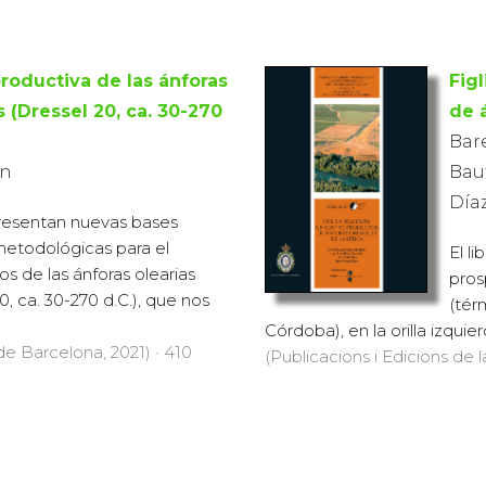
roductiva de las ánforas
Fig
s (Dressel 20, ca. 30-270
de 
Bare
an
Baut
Díaz
presentan nuevas bases
 metodológicas para el
El l
los de las ánforas olearias
pros
0, ca. 30-270 d.C.), que nos
(tér
Córdoba), en la orilla izquier
 de Barcelona, 2021) · 410
(Publicacions i Edicions de 