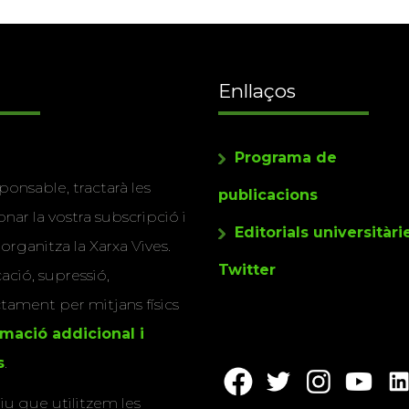
Enllaços
Programa de
ponsable, tractarà les
publicacions
nar la vostra subscripció i
Editorials universitàri
 organitza la Xarxa Vives.
Twitter
cació, supressió,
actament per mitjans físics
rmació addicional i
s
.
u que utilitzem les