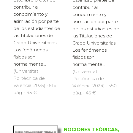
Este libro pretende
contribuir al
contribuir al
conocimiento y
conocimiento y
asimilación por parte
asimilación por parte
de los estudiantes de
de los estudiantes de
las Titulaciones de
las Titulaciones de
Grado Universitarias.
Grado Universitarias.
Los fenómenos
Los fenómenos
físicos son
físicos son
normalmente...
normalmente...
(Universitat
(Universitat
Politècnica de
Politècnica de
València, 2025) · 516
València, 2024) · 550
pàg. · 45 €
pàg. · 45 €
NOCIONES TEÓRICAS,