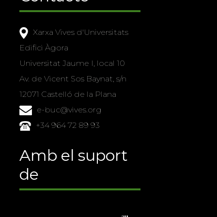
Xarxa Vives d'Universitats
Edifici Àgora
Universitat Jaume I, local 10
Av. de Vicent Sos Baynat, s/n
12071 Castelló de la Plana
e-buc@vives.org
+34 964 72 89 93
Amb el suport
de