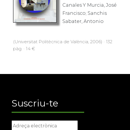
Canales Y Murcia, José
Francisco; Sanchis
Sabater, Antonio
(Universitat Politècnica de València, 2006) · 132
pàg. · 14 €
Suscriu-te