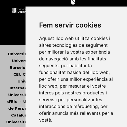
Fem servir cookies
Aquest lloc web utilitza cookies i
altres tecnologies de seguiment
per millorar la vostra experiència
Universitat Abat Oliba CEU
•
Universitat d'Alacant
•
de navegació amb les finalitats
Universitat d'Andorra
•
Universitat Autònoma de
següents:
per habilitar la
Barcelona
•
Universitat de Barcelona
•
Universitat
funcionalitat bàsica del lloc web
,
CEU Cardenal Herrera
•
Universitat de Girona
•
per oferir una millor experiència al
Universitat de les Illes Balears
•
Universitat
lloc web
,
per mesurar el vostre
Internacional de Catalunya
•
Universitat Jaume I
•
interès pels nostres productes i
Universitat de Lleida
•
Universitat Miguel Hernández
serveis i per personalitzar les
d'Elx
•
Universitat Oberta de Catalunya
•
Universitat
interaccions de màrqueting
,
per
de Perpinyà Via Domitia
•
Universitat Politècnica de
oferir anuncis més rellevants per a
Catalunya
•
Universitat Politècnica de València
•
vostè
.
Universitat Pompeu Fabra
•
Universitat Ramon Llull
•