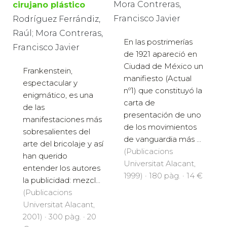
Mora Contreras,
cirujano plástico
Francisco Javier
Rodríguez Ferrándiz,
Raúl; Mora Contreras,
En las postrimerías
Francisco Javier
de 1921 apareció en
Ciudad de México un
Frankenstein,
manifiesto (Actual
espectacular y
nº1) que constituyó la
enigmático, es una
carta de
de las
presentación de uno
manifestaciones más
de los movimientos
sobresalientes del
de vanguardia más ...
arte del bricolaje y así
(Publicacions
han querido
Universitat Alacant,
entender los autores
1999) · 180 pàg. · 14 €
la publicidad: mezcl...
(Publicacions
Universitat Alacant,
2001) · 300 pàg. · 20