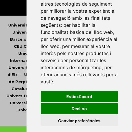
altres tecnologies de seguiment
per millorar la vostra experiència
de navegació amb les finalitats
següents:
per habilitar la
Universitat Abat Oliba CEU
•
Universitat d'Alacant
•
funcionalitat bàsica del lloc web
,
Universitat d'Andorra
•
Universitat Autònoma de
per oferir una millor experiència al
Barcelona
•
Universitat de Barcelona
•
Universitat
lloc web
,
per mesurar el vostre
CEU Cardenal Herrera
•
Universitat de Girona
•
interès pels nostres productes i
Universitat de les Illes Balears
•
Universitat
serveis i per personalitzar les
Internacional de Catalunya
•
Universitat Jaume I
•
interaccions de màrqueting
,
per
Universitat de Lleida
•
Universitat Miguel Hernández
oferir anuncis més rellevants per a
d'Elx
•
Universitat Oberta de Catalunya
•
Universitat
vostè
.
de Perpinyà Via Domitia
•
Universitat Politècnica de
Catalunya
•
Universitat Politècnica de València
•
Universitat Pompeu Fabra
•
Universitat Ramon Llull
•
Estic d’acord
Universitat Rovira i Virgili
•
Universitat de Sàsser
•
Declino
Universitat de València
•
Universitat de Vic -
Universitat Central de Catalunya
Canviar preferències