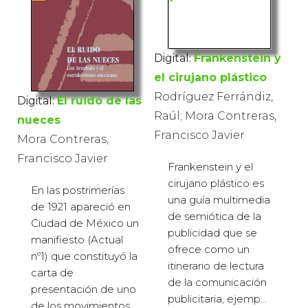
Digital:
Frankenstein y
el cirujano plástico
Rodríguez Ferrándiz,
Digital:
El ruido de las
Raúl; Mora Contreras,
nueces
Francisco Javier
Mora Contreras,
Francisco Javier
Frankenstein y el
cirujano plástico es
En las postrimerías
una guía multimedia
de 1921 apareció en
de semiótica de la
Ciudad de México un
publicidad que se
manifiesto (Actual
ofrece como un
nº1) que constituyó la
itinerario de lectura
carta de
de la comunicación
presentación de uno
publicitaria, ejemp...
de los movimientos