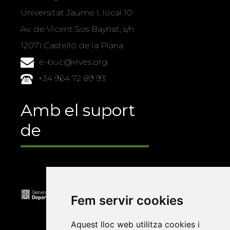
Universitat Jaume I, local 10
Av. de Vicent Sos Baynat, s/n
12071 Castelló de la Plana
e-buc@vives.org
+34 964 72 89 93
Amb el suport
de
Fem servir cookies
Aquest lloc web utilitza cookies i