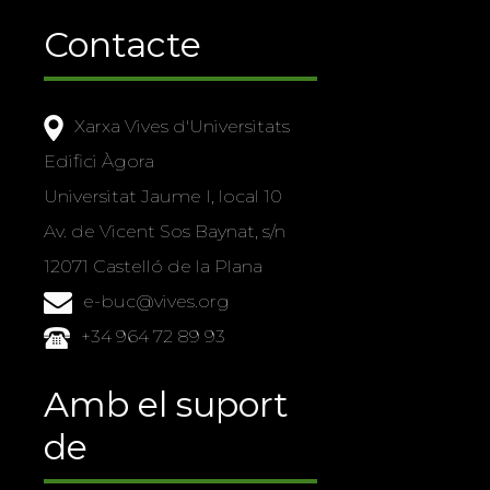
Contacte
Xarxa Vives d'Universitats
Edifici Àgora
Universitat Jaume I, local 10
Av. de Vicent Sos Baynat, s/n
12071 Castelló de la Plana
e-buc@vives.org
+34 964 72 89 93
Amb el suport
de