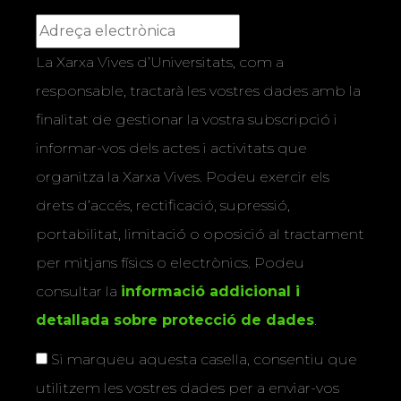
La Xarxa Vives d’Universitats, com a
responsable, tractarà les vostres dades amb la
finalitat de gestionar la vostra subscripció i
informar-vos dels actes i activitats que
organitza la Xarxa Vives. Podeu exercir els
drets d’accés, rectificació, supressió,
portabilitat, limitació o oposició al tractament
per mitjans físics o electrònics. Podeu
consultar la
informació addicional i
detallada sobre protecció de dades
.
Si marqueu aquesta casella, consentiu que
utilitzem les vostres dades per a enviar-vos