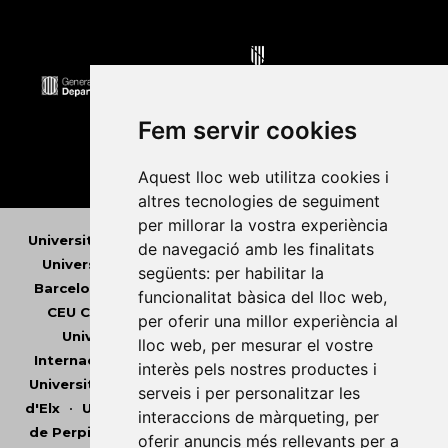
Fem servir cookies
Aquest lloc web utilitza cookies i
altres tecnologies de seguiment
per millorar la vostra experiència
Universitat Abat Oliba CEU
•
Universitat d'Alacant
•
de navegació amb les finalitats
Universitat d'Andorra
•
Universitat Autònoma de
següents:
per habilitar la
Barcelona
•
Universitat de Barcelona
•
Universitat
funcionalitat bàsica del lloc web
,
CEU Cardenal Herrera
•
Universitat de Girona
•
per oferir una millor experiència al
Universitat de les Illes Balears
•
Universitat
lloc web
,
per mesurar el vostre
Internacional de Catalunya
•
Universitat Jaume I
•
interès pels nostres productes i
Universitat de Lleida
•
Universitat Miguel Hernández
serveis i per personalitzar les
d'Elx
•
Universitat Oberta de Catalunya
•
Universitat
interaccions de màrqueting
,
per
de Perpinyà Via Domitia
•
Universitat Politècnica de
oferir anuncis més rellevants per a