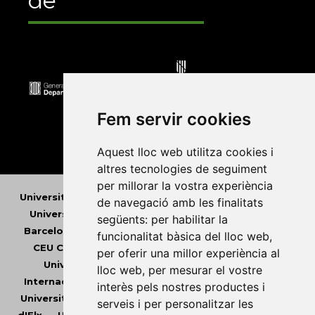
de
Fem servir cookies
Aquest lloc web utilitza cookies i
altres tecnologies de seguiment
per millorar la vostra experiència
Universitat Abat Oliba CEU
•
Universitat d'Alacant
•
de navegació amb les finalitats
Universitat d'Andorra
•
Universitat Autònoma de
següents:
per habilitar la
Barcelona
•
Universitat de Barcelona
•
Universitat
funcionalitat bàsica del lloc web
,
CEU Cardenal Herrera
•
Universitat de Girona
•
per oferir una millor experiència al
Universitat de les Illes Balears
•
Universitat
lloc web
,
per mesurar el vostre
Internacional de Catalunya
•
Universitat Jaume I
•
interès pels nostres productes i
Universitat de Lleida
•
Universitat Miguel Hernández
serveis i per personalitzar les