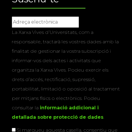
La Xarxa Vives d’Universitats, com a
responsable, tractarà les vostres dades amb la
finalitat de gestionar la vostra subscripció i
informar-vos dels actes i activitats que
organitza la Xarxa Vives. Podeu exercir els
drets d’accés, rectificació, supressió,
portabilitat, limitació o oposició al tractament
per mitjans físics o electrònics. Podeu
consultar la
informació addicional i
detallada sobre protecció de dades
.
Si marqueu aquesta casella, consentiu que