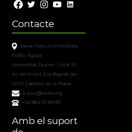
Contacte
Xarxa Vives d'Universitats
Edifici Àgora
Universitat Jaume I, local 10
Av. de Vicent Sos Baynat, s/n
12071 Castelló de la Plana
e-buc@vives.org
+34 964 72 89 93
Amb el suport