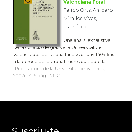
Valenciana Foral
Felipo Orts, Amparo;
Miralles Vives,
Francisca
Una anàlisi exhaustiva
de la col·lació de graus a la Universitat de
València des de la seua fundació l’any 1499 fins
a la pèrdua del patronat municipal sobre la ...
(Publicacions de la Universitat de València,
2002) · 416 pàg. · 26 €
Suscriu-te