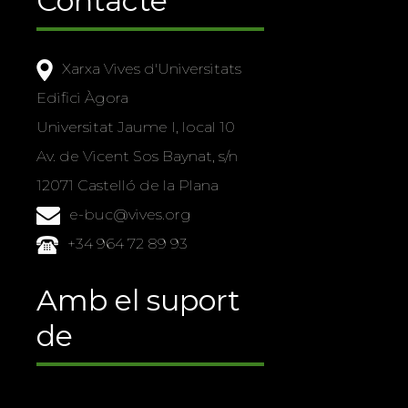
Contacte
Xarxa Vives d'Universitats
Edifici Àgora
Universitat Jaume I, local 10
Av. de Vicent Sos Baynat, s/n
12071 Castelló de la Plana
e-buc@vives.org
+34 964 72 89 93
Amb el suport
de