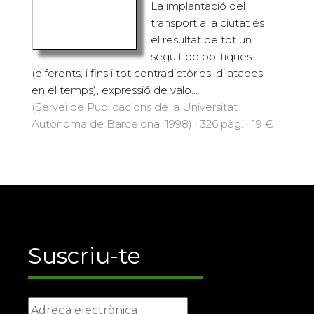
La implantació del
transport a la ciutat és
el resultat de tot un
seguit de polítiques
(diferents, i fins i tot contradictòries, dilatades
en el temps), expressió de valo...
(Servei de Publicacions de la Universitat
Autònoma de Barcelona, 1998) · 326 pàg. · 19 €
Suscriu-te