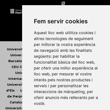
Fem servir cookies
Aquest lloc web utilitza cookies i
altres tecnologies de seguiment
per millorar la vostra experiència
Universitat Abat Oliba CEU
•
Universitat d'Alacant
•
de navegació amb les finalitats
Universitat d'Andorra
•
Universitat Autònoma de
següents:
per habilitar la
Barcelona
•
Universitat de Barcelona
•
Universitat
funcionalitat bàsica del lloc web
,
CEU Cardenal Herrera
•
Universitat de Girona
•
per oferir una millor experiència al
Universitat de les Illes Balears
•
Universitat
lloc web
,
per mesurar el vostre
Internacional de Catalunya
•
Universitat Jaume I
•
interès pels nostres productes i
Universitat de Lleida
•
Universitat Miguel Hernández
serveis i per personalitzar les
d'Elx
•
Universitat Oberta de Catalunya
•
Universitat
interaccions de màrqueting
,
per
de Perpinyà Via Domitia
•
Universitat Politècnica de
oferir anuncis més rellevants per a
Catalunya
•
Universitat Politècnica de València
•
vostè
.
Universitat Pompeu Fabra
•
Universitat Ramon Llull
•