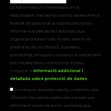
La Xarxa Vives d’Universitats, com a
responsable, tractarà les vostres dades amb la
finalitat de gestionar la vostra subscripció i
informar-vos dels actes i activitats que
organitza la Xarxa Vives. Podeu exercir els
drets d’accés, rectificació, supressió,
portabilitat, limitació o oposició al tractament
per mitjans físics o electrònics. Podeu
consultar la
informació addicional i
detallada sobre protecció de dades
.
Si marqueu aquesta casella, consentiu que
utilitzem les vostres dades per a enviar-vos
informació sobre els actes i activitats que