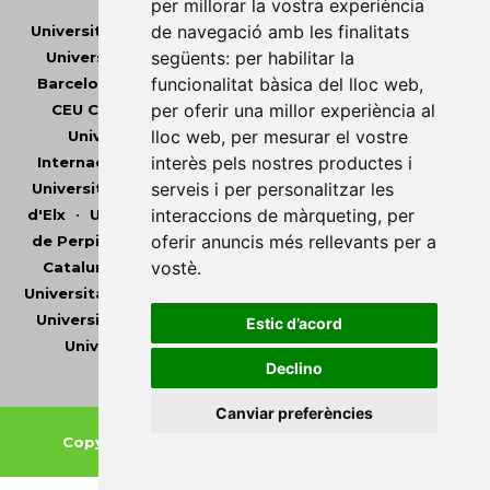
per millorar la vostra experiència
de navegació amb les finalitats
Universitat Abat Oliba CEU
•
Universitat d'Alacant
•
següents:
per habilitar la
Universitat d'Andorra
•
Universitat Autònoma de
funcionalitat bàsica del lloc web
,
Barcelona
•
Universitat de Barcelona
•
Universitat
per oferir una millor experiència al
CEU Cardenal Herrera
•
Universitat de Girona
•
lloc web
,
per mesurar el vostre
Universitat de les Illes Balears
•
Universitat
interès pels nostres productes i
Internacional de Catalunya
•
Universitat Jaume I
•
serveis i per personalitzar les
Universitat de Lleida
•
Universitat Miguel Hernández
interaccions de màrqueting
,
per
d'Elx
•
Universitat Oberta de Catalunya
•
Universitat
oferir anuncis més rellevants per a
de Perpinyà Via Domitia
•
Universitat Politècnica de
vostè
.
Catalunya
•
Universitat Politècnica de València
•
Universitat Pompeu Fabra
•
Universitat Ramon Llull
•
Universitat Rovira i Virgili
•
Universitat de Sàsser
•
Estic d’acord
Universitat de València
•
Universitat de Vic -
Declino
Universitat Central de Catalunya
Canviar preferències
Copyright © 2026
-
Xarxa Vives d'Universitats