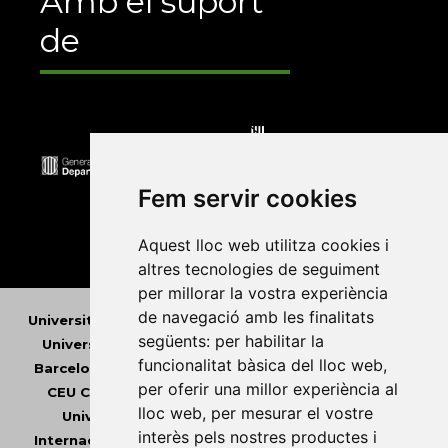
Amb el suport
de
Fem servir cookies
Aquest lloc web utilitza cookies i
altres tecnologies de seguiment
per millorar la vostra experiència
de navegació amb les finalitats
Universitat Abat Oliba CEU
•
Universitat d'Alacant
•
següents:
per habilitar la
Universitat d'Andorra
•
Universitat Autònoma de
funcionalitat bàsica del lloc web
,
Barcelona
•
Universitat de Barcelona
•
Universitat
per oferir una millor experiència al
CEU Cardenal Herrera
•
Universitat de Girona
•
lloc web
,
per mesurar el vostre
Universitat de les Illes Balears
•
Universitat
interès pels nostres productes i
Internacional de Catalunya
•
Universitat Jaume I
•