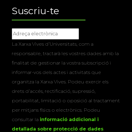
Suscriu-te
La Xarxa Vives d’Universitats, com a
responsable, tractarà les vostres dades amb la
finalitat de gestionar la vostra subscripció i
informar-vos dels actes i activitats que
organitza la Xarxa Vives. Podeu exercir els
drets d’accés, rectificació, supressió,
portabilitat, limitació o oposició al tractament
per mitjans físics o electrònics. Podeu
consultar la
informació addicional i
detallada sobre protecció de dades
.