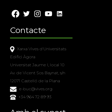
Contacte
Xarxa Vives d'Universitats
Edifici Àgora
Universitat Jaume I, local 10
Av. de Vicent Sos Baynat, s/n
12071 Castelló de la Plana
e-buc@vives.org
+34 964 72 89 93