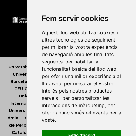
Fem servir cookies
Aquest lloc web utilitza cookies i
altres tecnologies de seguiment
per millorar la vostra experiència
de navegació amb les finalitats
següents:
per habilitar la
Universitat Abat Oliba CEU
•
Universitat d'Alacant
•
funcionalitat bàsica del lloc web
,
Universitat d'Andorra
•
Universitat Autònoma de
per oferir una millor experiència al
Barcelona
•
Universitat de Barcelona
•
Universitat
lloc web
,
per mesurar el vostre
CEU Cardenal Herrera
•
Universitat de Girona
•
interès pels nostres productes i
Universitat de les Illes Balears
•
Universitat
serveis i per personalitzar les
Internacional de Catalunya
•
Universitat Jaume I
•
interaccions de màrqueting
,
per
Universitat de Lleida
•
Universitat Miguel Hernández
oferir anuncis més rellevants per a
d'Elx
•
Universitat Oberta de Catalunya
•
Universitat
vostè
.
de Perpinyà Via Domitia
•
Universitat Politècnica de
Catalunya
•
Universitat Politècnica de València
•
Estic d’acord