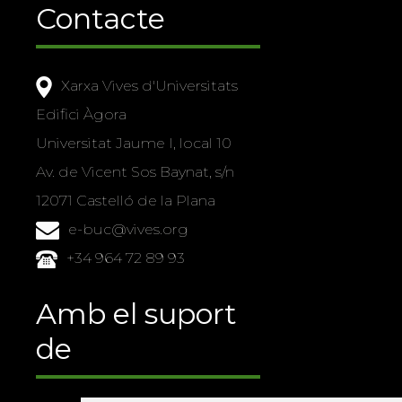
Contacte
Xarxa Vives d'Universitats
Edifici Àgora
Universitat Jaume I, local 10
Av. de Vicent Sos Baynat, s/n
12071 Castelló de la Plana
e-buc@vives.org
+34 964 72 89 93
Amb el suport
de