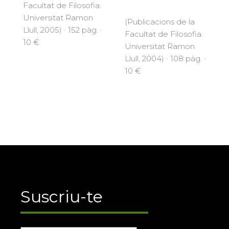
Facultat de Filosofia.
Universitat Ramon
(Publicacions de la
Llull, 2005) · 152 pàg. ·
Facultat de Filosofia.
10 €
Universitat Ramon
Llull, 2004) · 108 pàg. ·
10 €
Suscriu-te