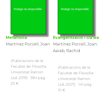
Metafísica
Evangelització i Da'wa
Martínez Porcell, Joan
Martínez Porcell, Joan;
Aarab, Rachid
(Publicacions de la
Facultat de Filosofia.
(Publicacions de la
Universitat Ramon
Facultat de Filosofia.
Llull, 2019) · 384 pàg. ·
Universitat Ramon
20 €
Llull, 2007) · 141 pàg. ·
10 €