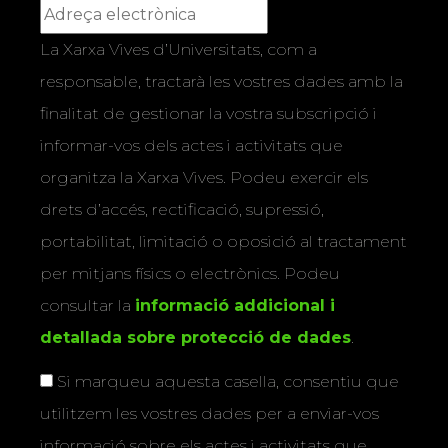
La Xarxa Vives d’Universitats, com a
responsable, tractarà les vostres dades amb la
finalitat de gestionar la vostra subscripció i
informar-vos dels actes i activitats que
organitza la Xarxa Vives. Podeu exercir els
drets d’accés, rectificació, supressió,
portabilitat, limitació o oposició al tractament
per mitjans físics o electrònics. Podeu
consultar la
informació addicional i
detallada sobre protecció de dades
.
Si marqueu aquesta casella, consentiu que
utilitzem les vostres dades per a enviar-vos
informació sobre els actes i activitats que