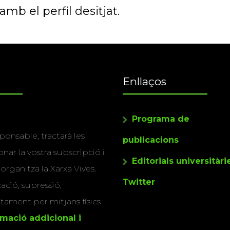
mb el perfil desitjat.
Enllaços
Programa de
ponsable, tractarà les
publicacions
nar la vostra subscripció i
Editorials universitàri
 organitza la Xarxa Vives.
Twitter
cació, supressió,
actament per mitjans físics
rmació addicional i