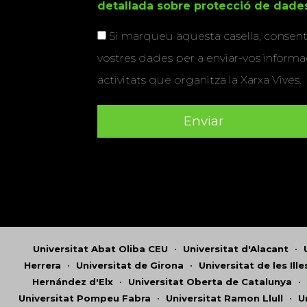
detallada sobre protecció de dade
Si marqueu aquesta casella, consenti
vostres dades per a enviar-vos informac
activitats que organitza la Xarxa Vives.
Universitat Abat Oliba CEU
•
Universitat d'Alacant
•
Herrera
•
Universitat de Girona
•
Universitat de les Ill
Hernández d'Elx
•
Universitat Oberta de Catalunya
•
Universitat Pompeu Fabra
•
Universitat Ramon Llull
•
U