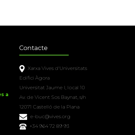
Contacte
Xarxa Vives d'Universitats
Edifici Àgora
Universitat Jaume I, local 10
es a
Av. de Vicent Sos Baynat, s/n
12071 Castelló de la Plana
e-buc@vives.org
+34 964 72 89 93