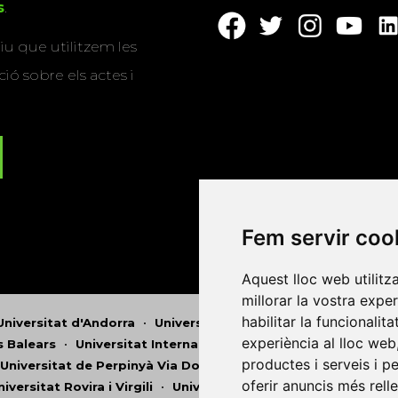
s
.
u que utilitzem les
ió sobre els actes i
Fem servir coo
Aquest lloc web utilitz
millorar la vostra expe
habilitar la funcionalit
Universitat d'Andorra
•
Universitat Autònoma de Barcelona
experiència al lloc web
es Balears
•
Universitat Internacional de Catalunya
•
Univers
productes i serveis i p
Universitat de Perpinyà Via Domitia
•
Universitat Politècni
oferir anuncis més rell
niversitat Rovira i Virgili
•
Universitat de Sàsser
•
Universita