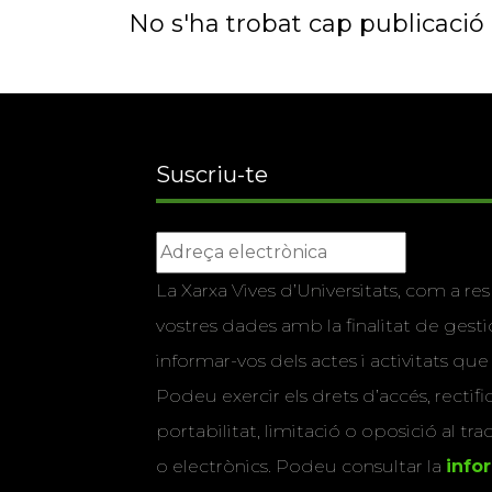
No s'ha trobat cap publicació a
Suscriu-te
La Xarxa Vives d’Universitats, com a res
vostres dades amb la finalitat de gestio
informar-vos dels actes i activitats que
Podeu exercir els drets d’accés, rectifi
portabilitat, limitació o oposició al tr
o electrònics. Podeu consultar la
info