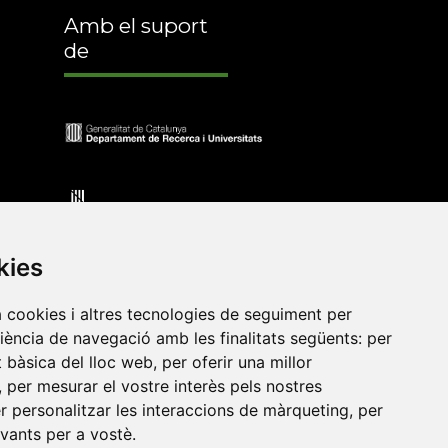
Amb el suport
de
kies
a cookies i altres tecnologies de seguiment per
riència de navegació amb les finalitats següents:
per
at bàsica del lloc web
,
per oferir una millor
•
Universitat de Barcelona
•
Universitat CEU Cardenal
,
per mesurar el vostre interès pels nostres
itat Jaume I
•
Universitat de Lleida
•
Universitat Miguel
er personalitzar les interaccions de màrqueting
,
per
ca de Catalunya
•
Universitat Politècnica de València
•
evants per a vostè
.
t de València
•
Universitat de Vic - Universitat Central de