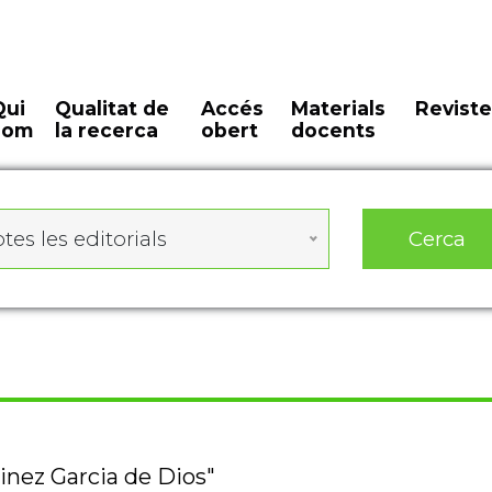
Qui
Qualitat de
Accés
Materials
Reviste
som
la recerca
obert
docents
Cerca
tes les editorials
tinez Garcia de Dios"