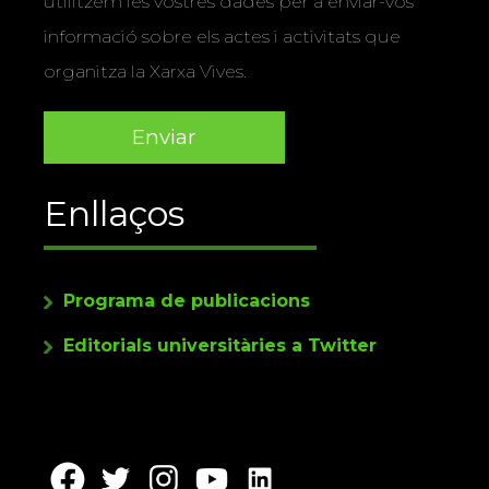
utilitzem les vostres dades per a enviar-vos
informació sobre els actes i activitats que
organitza la Xarxa Vives.
Enllaços
Programa de publicacions
Editorials universitàries a Twitter