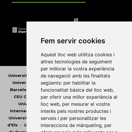
Fem servir cookies
Aquest lloc web utilitza cookies i
altres tecnologies de seguiment
per millorar la vostra experiència
de navegació amb les finalitats
Universitat Abat Oliba CEU
•
Universitat d'Alacant
•
següents:
per habilitar la
Universitat d'Andorra
•
Universitat Autònoma de
funcionalitat bàsica del lloc web
,
Barcelona
•
Universitat de Barcelona
•
Universitat
per oferir una millor experiència al
CEU Cardenal Herrera
•
Universitat de Girona
•
lloc web
,
per mesurar el vostre
Universitat de les Illes Balears
•
Universitat
interès pels nostres productes i
Internacional de Catalunya
•
Universitat Jaume I
•
serveis i per personalitzar les
Universitat de Lleida
•
Universitat Miguel Hernández
interaccions de màrqueting
,
per
d'Elx
•
Universitat Oberta de Catalunya
•
Universitat
de Perpinyà Via Domitia
•
Universitat Politècnica de