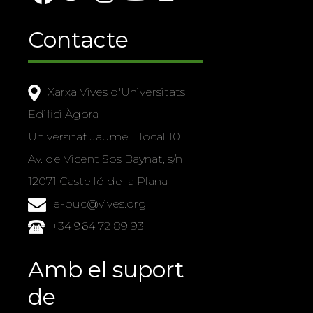
Contacte
Xarxa Vives d'Universitats
Edifici Àgora
Universitat Jaume I, local 10
Av. de Vicent Sos Baynat, s/n
12071 Castelló de la Plana
e-buc@vives.org
+34 964 72 89 93
Amb el suport
de