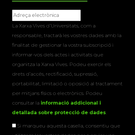
La Xarxa Vives d’Universitats, com a
responsable, tractarà les vostres dades amb la
finalitat de gestionar la vostra subscripció i
informar-vos dels actes i activitats que
organitza la Xarxa Vives. Podeu exercir els
drets d’accés, rectificació, supressió,
portabilitat, limitació o oposició al tractament
per mitjans físics o electrònics. Podeu
consultar la
informació addicional i
detallada sobre protecció de dades
.
Si marqueu aquesta casella, consentiu que