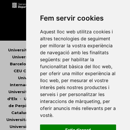
Fem servir cookies
Aquest lloc web utilitza cookies i
altres tecnologies de seguiment
per millorar la vostra experiència
Universitat Abat Oliba CEU
•
Universitat d'Alacant
•
de navegació amb les finalitats
Universitat d'Andorra
•
Universitat Autònoma de
següents:
per habilitar la
Barcelona
•
Universitat de Barcelona
•
Universitat
funcionalitat bàsica del lloc web
,
CEU Cardenal Herrera
•
Universitat de Girona
•
per oferir una millor experiència al
Universitat de les Illes Balears
•
Universitat
lloc web
,
per mesurar el vostre
Internacional de Catalunya
•
Universitat Jaume I
•
interès pels nostres productes i
Universitat de Lleida
•
Universitat Miguel Hernández
serveis i per personalitzar les
d'Elx
•
Universitat Oberta de Catalunya
•
Universitat
interaccions de màrqueting
,
per
de Perpinyà Via Domitia
•
Universitat Politècnica de
oferir anuncis més rellevants per a
Catalunya
•
Universitat Politècnica de València
•
vostè
.
Universitat Pompeu Fabra
•
Universitat Ramon Llull
•
Universitat Rovira i Virgili
•
Universitat de Sàsser
•
Estic d’acord