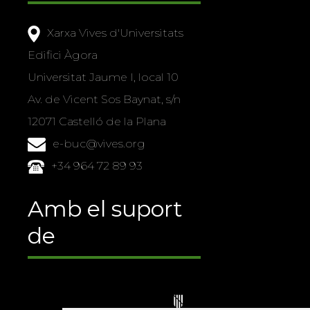
Xarxa Vives d'Universitats
Edifici Àgora
Universitat Jaume I, local 10
Av. de Vicent Sos Baynat, s/n
12071 Castelló de la Plana
e-buc@vives.org
+34 964 72 89 93
Amb el suport
de