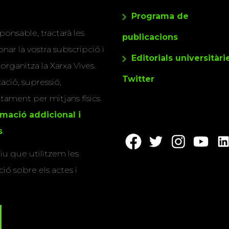
Programa de
ponsable, tractarà les
publicacions
nar la vostra subscripció i
Editorials universitàri
 organitza la Xarxa Vives.
Twitter
cació, supressió,
actament per mitjans físics
rmació addicional i
s
.
u que utilitzem les
ió sobre els actes i