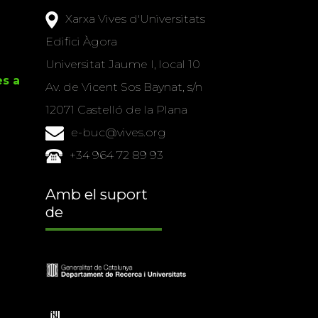
Xarxa Vives d'Universitats
Edifici Àgora
Universitat Jaume I, local 10
es a
Av. de Vicent Sos Baynat, s/n
12071 Castelló de la Plana
e-buc@vives.org
+34 964 72 89 93
Amb el suport
de