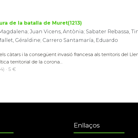
ura de la batalla de Muret(1213)
Magdalena; Juan Vicens, Antònia; Sabater Rebassa, Tin
 Mallet, Géraldine; Carrero Santamaría, Eduardo
ls càtars i la consegüent invasió francesa als territoris del 
tica territorial de la corona...
4) · 5 €
Enllaços