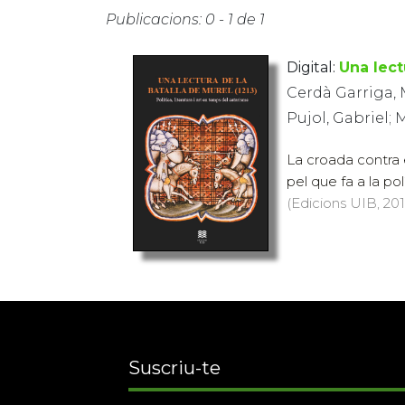
Publicacions: 0 - 1 de 1
Digital:
Una lect
Cerdà Garriga, 
Pujol, Gabriel;
La croada contra e
pel que fa a la polí
(Edicions UIB, 201
Suscriu-te