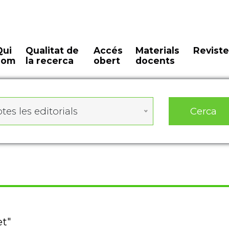
Qui
Qualitat de
Accés
Materials
Reviste
som
la recerca
obert
docents
Cerca
tes les editorials
et"