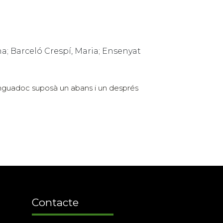
a; Barceló Crespí, Maria; Ensenyat
Llenguadoc suposà un abans i un després
Contacte