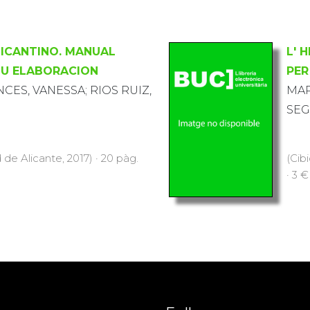
LICANTINO. MANUAL
L' 
SU ELABORACION
PER
CES, VANESSA; RIOS RUIZ,
MAR
SE
 de Alicante, 2017) · 20 pàg.
(Cib
· 3 €