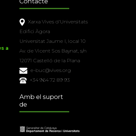
Contacte
Xarxa Vives d'Universitats
Edifici Àgora
Universitat Jaume I, local 10
es a
Av. de Vicent Sos Baynat, s/n
12071 Castelló de la Plana
e-buc@vives.org
+34 964 72 89 93
Amb el suport
de