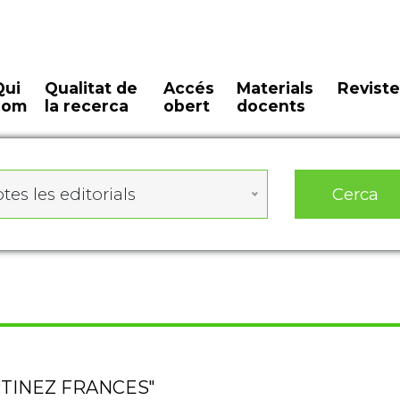
Qui
Qualitat de
Accés
Materials
Reviste
som
la recerca
obert
docents
Cerca
tes les editorials
MARTINEZ FRANCES"