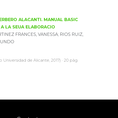
HERBERO ALACANTI. MANUAL BASIC
 A LA SEUA ELABORACIO
TINEZ FRANCES, VANESSA; RIOS RUIZ,
GUNDO
io Universidad de Alicante, 2017) · 20 pàg.