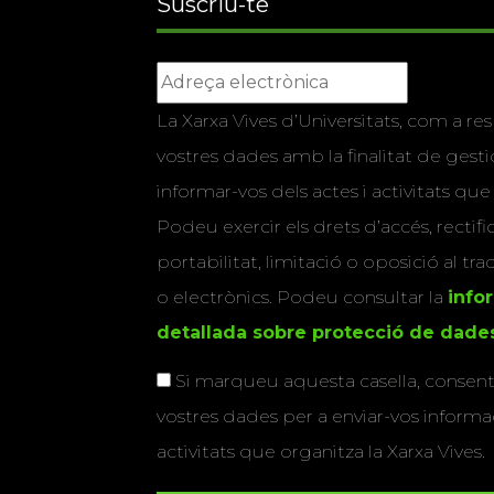
Suscriu-te
La Xarxa Vives d’Universitats, com a res
vostres dades amb la finalitat de gestio
informar-vos dels actes i activitats que
Podeu exercir els drets d’accés, rectifi
portabilitat, limitació o oposició al tr
o electrònics. Podeu consultar la
info
detallada sobre protecció de dade
Si marqueu aquesta casella, consenti
vostres dades per a enviar-vos informac
activitats que organitza la Xarxa Vives.