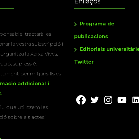
Enllaços
Programa de
ponsable, tractarà les
publicacions
nar la vostra subscripció i
Editorials universitàri
 organitza la Xarxa Vives.
Twitter
cació, supressió,
actament per mitjans físics
rmació addicional i
s
.
u que utilitzem les
ió sobre els actes i