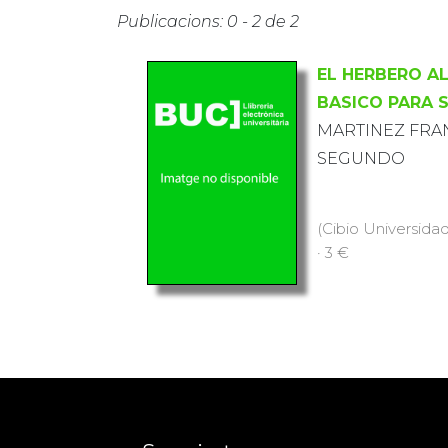
Publicacions: 0 - 2 de 2
EL HERBERO A
BASICO PARA 
MARTINEZ FRAN
SEGUNDO
(Cibio Universidad
· 3 €