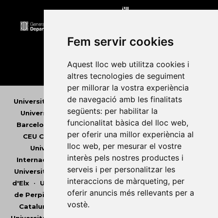
Fem servir cookies
Aquest lloc web utilitza cookies i
altres tecnologies de seguiment
per millorar la vostra experiència
de navegació amb les finalitats
Universitat Abat Oliba CEU
•
Universitat d'Alacant
•
següents:
per habilitar la
Universitat d'Andorra
•
Universitat Autònoma de
funcionalitat bàsica del lloc web
,
Barcelona
•
Universitat de Barcelona
•
Universitat
per oferir una millor experiència al
CEU Cardenal Herrera
•
Universitat de Girona
•
lloc web
,
per mesurar el vostre
Universitat de les Illes Balears
•
Universitat
interès pels nostres productes i
Internacional de Catalunya
•
Universitat Jaume I
•
serveis i per personalitzar les
Universitat de Lleida
•
Universitat Miguel Hernández
interaccions de màrqueting
,
per
d'Elx
•
Universitat Oberta de Catalunya
•
Universitat
oferir anuncis més rellevants per a
de Perpinyà Via Domitia
•
Universitat Politècnica de
vostè
.
Catalunya
•
Universitat Politècnica de València
•
Universitat Pompeu Fabra
•
Universitat Ramon Llull
•