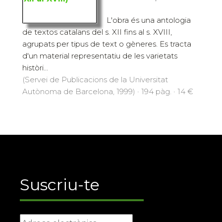
L'obra és una antologia
de textos catalans del s. XII fins al s. XVIII,
agrupats per tipus de text o gèneres. Es tracta
d'un material representatiu de les varietats
històri...
(Servei de Publicacions de la Universitat
Autònoma de Barcelona, 1999) · 194 pàg. · 14 €
Suscriu-te