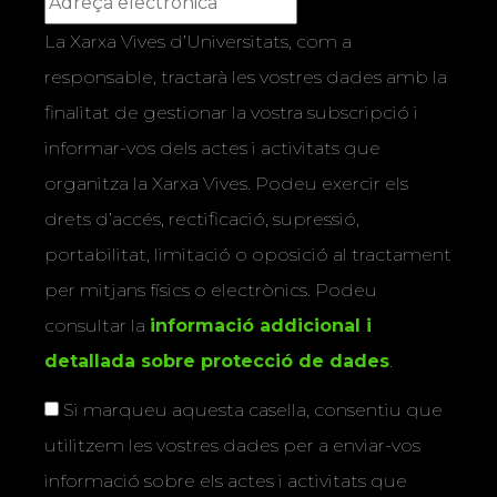
La Xarxa Vives d’Universitats, com a
responsable, tractarà les vostres dades amb la
finalitat de gestionar la vostra subscripció i
informar-vos dels actes i activitats que
organitza la Xarxa Vives. Podeu exercir els
drets d’accés, rectificació, supressió,
portabilitat, limitació o oposició al tractament
per mitjans físics o electrònics. Podeu
consultar la
informació addicional i
detallada sobre protecció de dades
.
Si marqueu aquesta casella, consentiu que
utilitzem les vostres dades per a enviar-vos
informació sobre els actes i activitats que