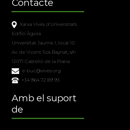
Contacte
Xarxa Vives d'Universitats
Edifici Àgora
Universitat Jaume I, local 10
Av. de Vicent Sos Baynat, s/n
12071 Castelló de la Plana
e-buc@vives.org
+34 964 72 89 93
Amb el suport
de