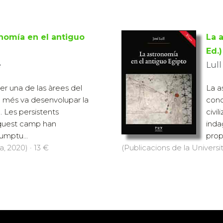
nomía en el antiguo
La 
Ed.)
é
Lull
er una de las àrees del
La a
més va desenvolupar la
cono
a. Les persistents
civi
quest camp han
inda
umptu...
prop
, 2020) · 13 €
(Publicacions de la Universit