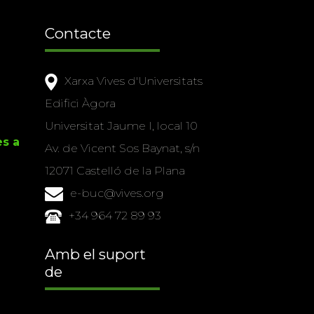
Contacte
Xarxa Vives d'Universitats
Edifici Àgora
Universitat Jaume I, local 10
es a
Av. de Vicent Sos Baynat, s/n
12071 Castelló de la Plana
e-buc@vives.org
+34 964 72 89 93
Amb el suport
de