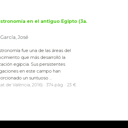
astronomía en el antiguo Egipto (3a.
 García, José
stronomía fue una de las áreas del
cimiento que más desarrolló la
lización egipcia. Sus persistentes
gaciones en este campo han
orcionado un suntuoso ...
at de València, 2016) · 374 pàg. · 23 €