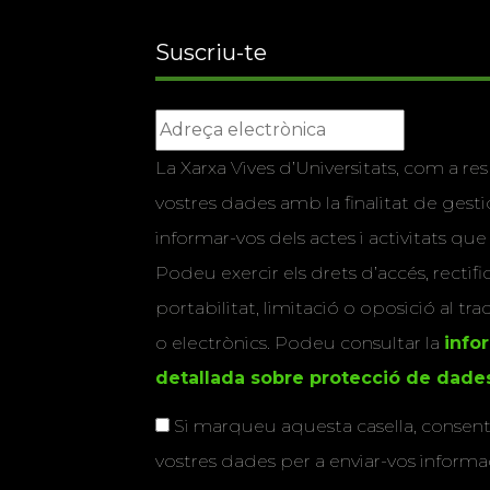
Suscriu-te
La Xarxa Vives d’Universitats, com a res
vostres dades amb la finalitat de gestio
informar-vos dels actes i activitats que
Podeu exercir els drets d’accés, rectifi
portabilitat, limitació o oposició al tr
o electrònics. Podeu consultar la
info
detallada sobre protecció de dade
Si marqueu aquesta casella, consenti
vostres dades per a enviar-vos informac