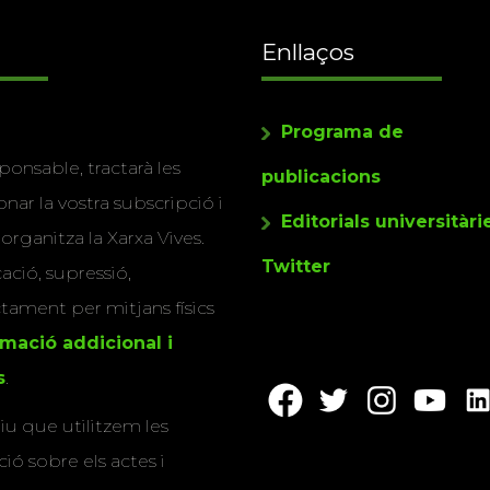
Enllaços
Programa de
ponsable, tractarà les
publicacions
nar la vostra subscripció i
Editorials universitàri
 organitza la Xarxa Vives.
Twitter
cació, supressió,
actament per mitjans físics
rmació addicional i
s
.
u que utilitzem les
ió sobre els actes i