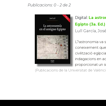
Publicacions: 0 - 2 de 2
Digital:
La astro
Egipto (3a. Ed.)
Lull García, Jos
L?astronomia va s
coneixement que 
civilització egípci
indagacions en a
proporcionat un s
(Publicacions de la Universitat de València