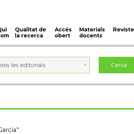
Qui
Qualitat de
Accés
Materials
Reviste
som
la recerca
obert
docents
Cerca
tes les editorials
Garcia"