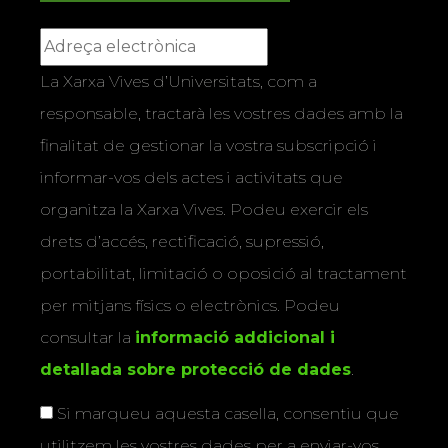
La Xarxa Vives d’Universitats, com a
responsable, tractarà les vostres dades amb la
finalitat de gestionar la vostra subscripció i
informar-vos dels actes i activitats que
organitza la Xarxa Vives. Podeu exercir els
drets d’accés, rectificació, supressió,
portabilitat, limitació o oposició al tractament
per mitjans físics o electrònics. Podeu
consultar la
informació addicional i
detallada sobre protecció de dades
.
Si marqueu aquesta casella, consentiu que
utilitzem les vostres dades per a enviar-vos