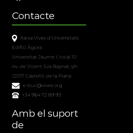
Contacte
Xarxa Vives d'Universitats
Edifici Àgora
Universitat Jaume I, local 10
Av. de Vicent Sos Baynat, s/n
12071 Castelló de la Plana
e-buc@vives.org
+34 964 72 89 93
Amb el suport
de