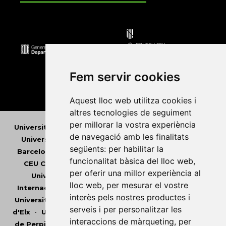
Fem servir cookies
Aquest lloc web utilitza cookies i
altres tecnologies de seguiment
per millorar la vostra experiència
Universitat Abat Oliba CEU
•
Universitat d'Alacant
•
de navegació amb les finalitats
Universitat d'Andorra
•
Universitat Autònoma de
següents:
per habilitar la
Barcelona
•
Universitat de Barcelona
•
Universitat
funcionalitat bàsica del lloc web
,
CEU Cardenal Herrera
•
Universitat de Girona
•
per oferir una millor experiència al
Universitat de les Illes Balears
•
Universitat
lloc web
,
per mesurar el vostre
Internacional de Catalunya
•
Universitat Jaume I
•
interès pels nostres productes i
Universitat de Lleida
•
Universitat Miguel Hernández
serveis i per personalitzar les
d'Elx
•
Universitat Oberta de Catalunya
•
Universitat
interaccions de màrqueting
,
per
de Perpinyà Via Domitia
•
Universitat Politècnica de