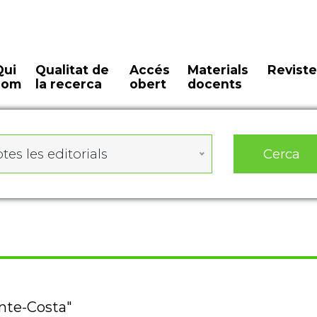
Qui
Qualitat de
Accés
Materials
Reviste
som
la recerca
obert
docents
Cerca
tes les editorials
ente-Costa"