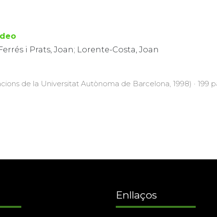
ídeo
 Ferrés i Prats, Joan; Lorente-Costa, Joan
acions de la Universitat Autònoma de Barcelona, 1998) · 199 pà
Enllaços