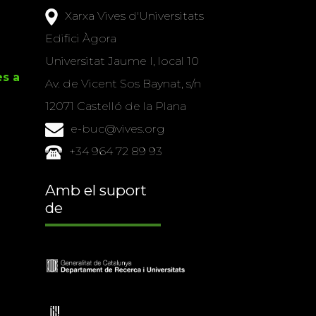
Xarxa Vives d'Universitats
Edifici Àgora
Universitat Jaume I, local 10
es a
Av. de Vicent Sos Baynat, s/n
12071 Castelló de la Plana
e-buc@vives.org
+34 964 72 89 93
Amb el suport
de