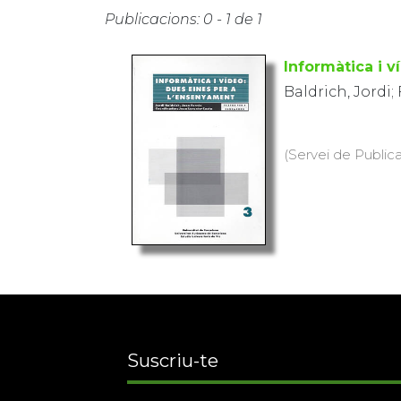
Publicacions: 0 - 1 de 1
Informàtica i v
Baldrich, Jordi;
(Servei de Public
Suscriu-te