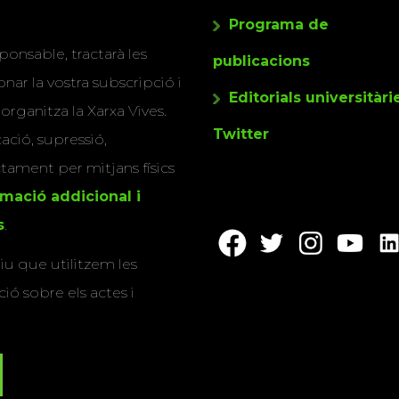
Programa de
ponsable, tractarà les
publicacions
nar la vostra subscripció i
Editorials universitàri
 organitza la Xarxa Vives.
Twitter
cació, supressió,
actament per mitjans físics
rmació addicional i
s
.
u que utilitzem les
ió sobre els actes i