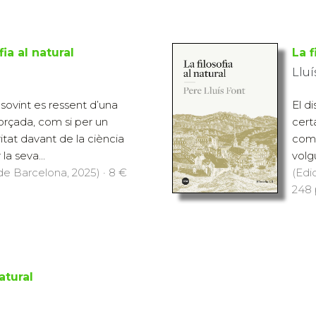
fia al natural
La f
Lluí
c sovint es ressent d’una
El di
orçada, com si per un
cert
itat davant de la ciència
comp
la seva...
volgu
 de Barcelona, 2025) · 8 €
(Edi
248 
natural