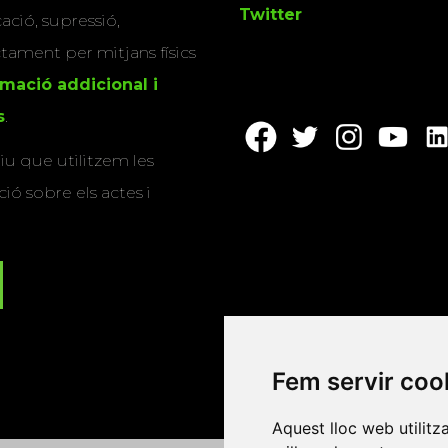
Twitter
cació, supressió,
actament per mitjans físics
rmació addicional i
s
.
u que utilitzem les
ió sobre els actes i
Fem servir coo
Aquest lloc web utilitz