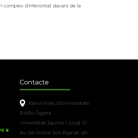
un complex d’inferioritat davant de la
Contacte
Xarxa Vives d'Universitats
Edifici Àgora
Universitat Jaume I, local 10
es a
Av. de Vicent Sos Baynat, s/n