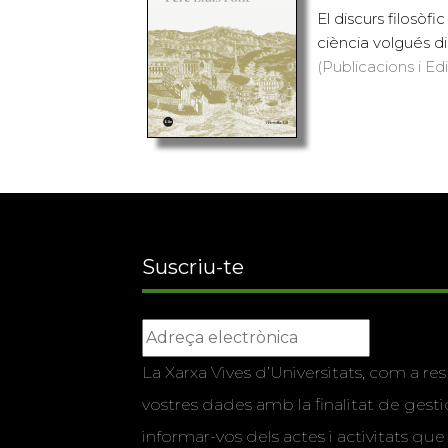
El discurs filosòf
ciència volgués dis
(Publicacions i Ed
Suscriu-te
La Xarxa Vives d’Universitats, com a res
vostres dades amb la finalitat de gestio
informar-vos dels actes i activitats que