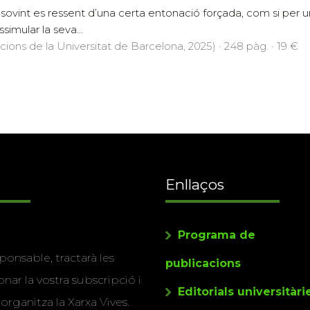
ic sovint es ressent d’una certa entonació forçada, com si per 
simular la seva...
icions de la Universitat de Barcelona, 2025) · 248 pàg. · 19 €
Enllaços
Programa de
ponsable, tractarà les
publicacions
nar la vostra subscripció i
Editorials universitàri
 organitza la Xarxa Vives.