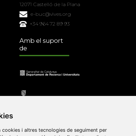
12071 Castelló de la Plana
e-buc@vives.org
+34 964 72 89 93
Amb el suport
de
kies
a cookies i altres tecnologies de seguiment per