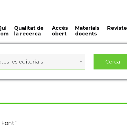
Qui
Qualitat de
Accés
Materials
Reviste
som
la recerca
obert
docents
Cerca
tes les editorials
s Font"