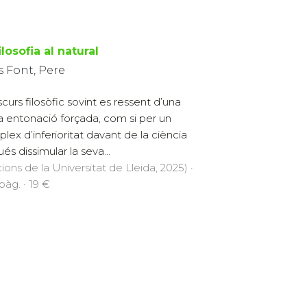
ilosofia al natural
s Font, Pere
scurs filosòfic sovint es ressent d’una
a entonació forçada, com si per un
lex d’inferioritat davant de la ciència
és dissimular la seva...
cions de la Universitat de Lleida, 2025) ·
pàg. · 19 €