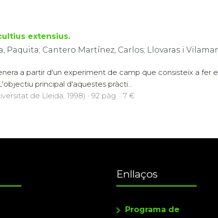
ultius extensius.
a, Paquita; Cantero Martínez, Carlos; Llovaras i Vilam
enera a partir d'un experiment de camp que consisteix a fer e
L'objectiu principal d'aquestes pràcti...
versitat de Lleida, 1998) · 92 pàg. · 7 €
Enllaços
Programa de