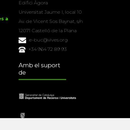
Edifici Àgora
Universitat Jaume I, local 10
es a
Av. de Vicent Sos Baynat, s/n
12071 Castelló de la Plana
e-buc@vives.org
+34 964 72 89 93
Amb el suport
de