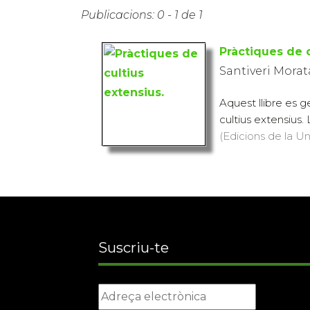
Publicacions: 0 - 1 de 1
Pràctiques de c
Santiveri Morat
Aquest llibre es g
cultius extensius. 
(Edicions de la Uni
Suscriu-te