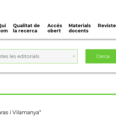
Qui
Qualitat de
Accés
Materials
Reviste
som
la recerca
obert
docents
Cerca
tes les editorials
aras i Vilamanya"