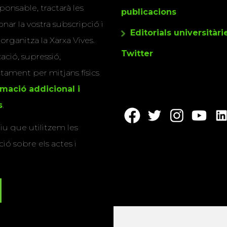
ponsable, tractarà les
publicacions
nar la vostra subscripció i
Editorials universitàri
 organitza la Xarxa Vives.
Twitter
cació, supressió,
actament per mitjans físics
rmació addicional i
s
.
u que utilitzem les
ió sobre els actes i