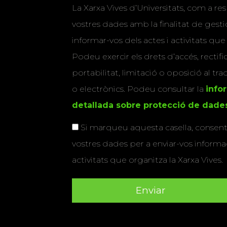
La Xarxa Vives d’Universitats, com a res
vostres dades amb la finalitat de gestio
informar-vos dels actes i activitats que
Podeu exercir els drets d’accés, rectifi
portabilitat, limitació o oposició al tr
o electrònics. Podeu consultar la
info
detallada sobre protecció de dade
Si marqueu aquesta casella, consenti
vostres dades per a enviar-vos informac
activitats que organitza la Xarxa Vives.