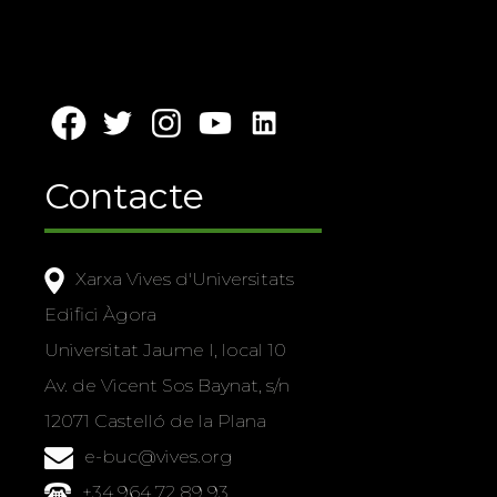
Contacte
Xarxa Vives d'Universitats
Edifici Àgora
Universitat Jaume I, local 10
Av. de Vicent Sos Baynat, s/n
12071 Castelló de la Plana
e-buc@vives.org
+34 964 72 89 93