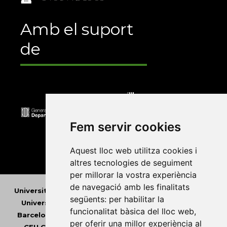
Amb el suport
de
Fem servir cookies
Aquest lloc web utilitza cookies i
altres tecnologies de seguiment
per millorar la vostra experiència
de navegació amb les finalitats
Universitat Abat Oliba CEU
•
Universitat d'Alacant
•
següents:
per habilitar la
Universitat d'Andorra
•
Universitat Autònoma de
funcionalitat bàsica del lloc web
,
Barcelona
•
Universitat de Barcelona
•
Universitat
per oferir una millor experiència al
CEU Cardenal Herrera
•
Universitat de Girona
•