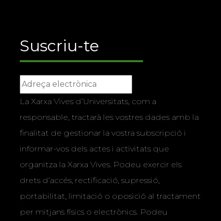
Suscriu-te
La Xarxa Vives d’Universitats, com a
responsable, tractarà les vostres dades amb la
finalitat de gestionar la vostra subscripció i
informar-vos dels actes i activitats que
organitza la Xarxa Vives. Podeu exercir els
drets d’accés, rectificació, supressió,
portabilitat, limitació o oposició al tractament
per mitjans físics o electrònics. Podeu