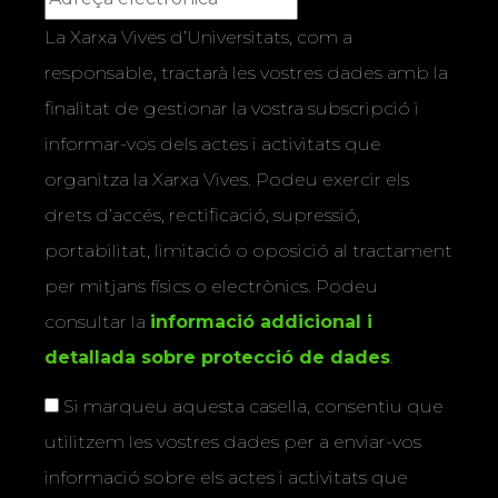
La Xarxa Vives d’Universitats, com a
responsable, tractarà les vostres dades amb la
finalitat de gestionar la vostra subscripció i
informar-vos dels actes i activitats que
organitza la Xarxa Vives. Podeu exercir els
drets d’accés, rectificació, supressió,
portabilitat, limitació o oposició al tractament
per mitjans físics o electrònics. Podeu
consultar la
informació addicional i
detallada sobre protecció de dades
.
Si marqueu aquesta casella, consentiu que
utilitzem les vostres dades per a enviar-vos
informació sobre els actes i activitats que