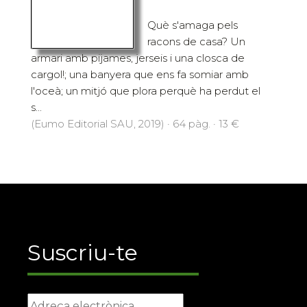
Què s'amaga pels
racons de casa? Un
armari amb pijames, jerseis i una closca de
cargol!; una banyera que ens fa somiar amb
l'oceà; un mitjó que plora perquè ha perdut el
s...
(Eumo Editorial SAU, 2019) · 64 pàg. · 13 €
Suscriu-te