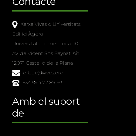
Contacte
Xarxa Vives d'Universitats
Edifici Àgora
Universitat Jaume I, local 10
Av. de Vicent Sos Baynat, s/n
12071 Castelló de la Plana
e-buc@vives.org
+34 964 72 89 93
Amb el suport
de