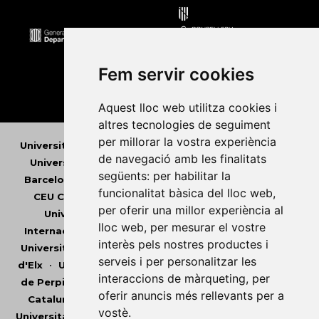
Fem servir cookies
Aquest lloc web utilitza cookies i
altres tecnologies de seguiment
per millorar la vostra experiència
Universitat Abat Oliba CEU
•
Universitat d'Alacant
•
de navegació amb les finalitats
Universitat d'Andorra
•
Universitat Autònoma de
següents:
per habilitar la
Barcelona
•
Universitat de Barcelona
•
Universitat
funcionalitat bàsica del lloc web
,
CEU Cardenal Herrera
•
Universitat de Girona
•
per oferir una millor experiència al
Universitat de les Illes Balears
•
Universitat
lloc web
,
per mesurar el vostre
Internacional de Catalunya
•
Universitat Jaume I
•
interès pels nostres productes i
Universitat de Lleida
•
Universitat Miguel Hernández
serveis i per personalitzar les
d'Elx
•
Universitat Oberta de Catalunya
•
Universitat
interaccions de màrqueting
,
per
de Perpinyà Via Domitia
•
Universitat Politècnica de
oferir anuncis més rellevants per a
Catalunya
•
Universitat Politècnica de València
•
vostè
.
Universitat Pompeu Fabra
•
Universitat Ramon Llull
•