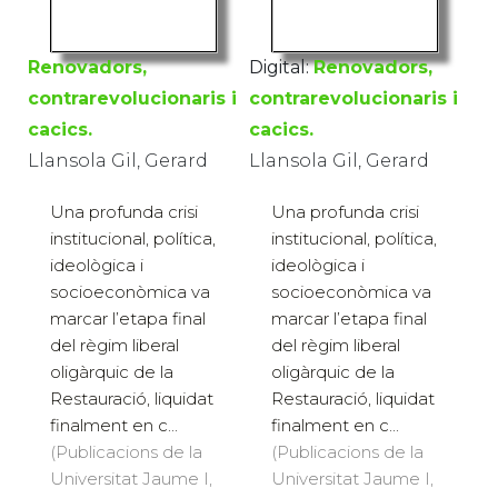
Renovadors,
Digital:
Renovadors,
contrarevolucionaris i
contrarevolucionaris i
cacics.
cacics.
Llansola Gil, Gerard
Llansola Gil, Gerard
Una profunda crisi
Una profunda crisi
institucional, política,
institucional, política,
ideològica i
ideològica i
socioeconòmica va
socioeconòmica va
marcar l’etapa final
marcar l’etapa final
del règim liberal
del règim liberal
oligàrquic de la
oligàrquic de la
Restauració, liquidat
Restauració, liquidat
finalment en c...
finalment en c...
(Publicacions de la
(Publicacions de la
Universitat Jaume I,
Universitat Jaume I,