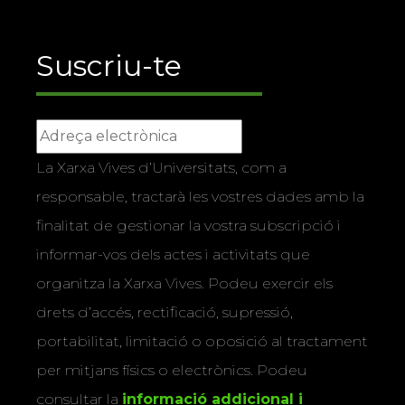
Suscriu-te
La Xarxa Vives d’Universitats, com a
responsable, tractarà les vostres dades amb la
finalitat de gestionar la vostra subscripció i
informar-vos dels actes i activitats que
organitza la Xarxa Vives. Podeu exercir els
drets d’accés, rectificació, supressió,
portabilitat, limitació o oposició al tractament
per mitjans físics o electrònics. Podeu
consultar la
informació addicional i