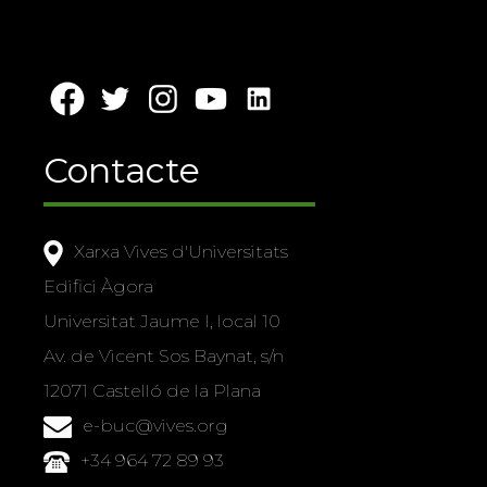
Contacte
Xarxa Vives d'Universitats
Edifici Àgora
Universitat Jaume I, local 10
Av. de Vicent Sos Baynat, s/n
12071 Castelló de la Plana
e-buc@vives.org
+34 964 72 89 93