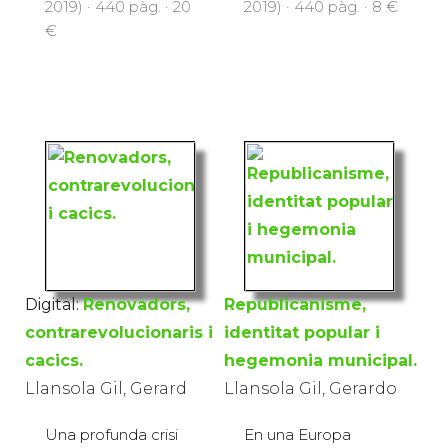
2019) · 440 pàg. · 20
2019) · 440 pàg. · 8 €
€
Digital:
Renovadors,
Republicanisme,
contrarevolucionaris i
identitat popular i
cacics.
hegemonia municipal.
Llansola Gil, Gerard
Llansola Gil, Gerardo
Una profunda crisi
En una Europa