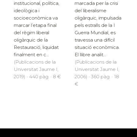
institucional, política,
marcada per la crisi
ideològica i
del liberalisme
socioeconòmica va
oligàrquic, impulsada
marcar l’etapa final
pels estralls de la I
del règim liberal
Guerra Mundial, es
oligàrquic de la
travessa una difícil
Restauració, liquidat
situació econòmica.
finalment en c...
El llibre analit...
(Publicacions de la
(Publicacions de la
Universitat Jaume I,
Universitat Jaume I,
2019) · 440 pàg. · 8 €
2006) · 360 pàg. · 18
€