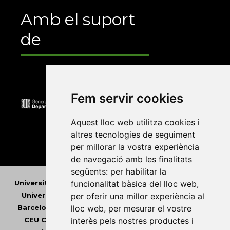
Amb el suport
de
Fem servir cookies
Aquest lloc web utilitza cookies i
altres tecnologies de seguiment
per millorar la vostra experiència
de navegació amb les finalitats
següents:
per habilitar la
Universitat Abat Oliba CEU
•
Universitat d'Alacant
•
funcionalitat bàsica del lloc web
,
Universitat d'Andorra
•
Universitat Autònoma de
per oferir una millor experiència al
Barcelona
•
Universitat de Barcelona
•
Universitat
lloc web
,
per mesurar el vostre
CEU Cardenal Herrera
•
Universitat de Girona
•
interès pels nostres productes i