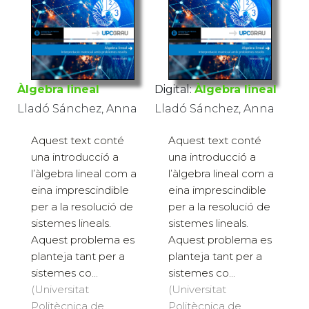
Àlgebra lineal
Digital:
Àlgebra lineal
Lladó Sánchez, Anna
Lladó Sánchez, Anna
Aquest text conté
Aquest text conté
una introducció a
una introducció a
l’àlgebra lineal com a
l’àlgebra lineal com a
eina imprescindible
eina imprescindible
per a la resolució de
per a la resolució de
sistemes lineals.
sistemes lineals.
Aquest problema es
Aquest problema es
planteja tant per a
planteja tant per a
sistemes co...
sistemes co...
(Universitat
(Universitat
Politècnica de
Politècnica de