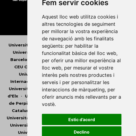
Fem servir cookies
Aquest lloc web utilitza cookies i
altres tecnologies de seguiment
per millorar la vostra experiència
de navegació amb les finalitats
Universitat Abat Oliba CEU
•
Universitat d'Alacant
•
següents:
per habilitar la
Universitat d'Andorra
•
Universitat Autònoma de
funcionalitat bàsica del lloc web
,
Barcelona
•
Universitat de Barcelona
•
Universitat
per oferir una millor experiència al
CEU Cardenal Herrera
•
Universitat de Girona
•
lloc web
,
per mesurar el vostre
Universitat de les Illes Balears
•
Universitat
interès pels nostres productes i
Internacional de Catalunya
•
Universitat Jaume I
•
serveis i per personalitzar les
Universitat de Lleida
•
Universitat Miguel Hernández
interaccions de màrqueting
,
per
d'Elx
•
Universitat Oberta de Catalunya
•
Universitat
oferir anuncis més rellevants per a
de Perpinyà Via Domitia
•
Universitat Politècnica de
vostè
.
Catalunya
•
Universitat Politècnica de València
•
Universitat Pompeu Fabra
•
Universitat Ramon Llull
•
Estic d’acord
Universitat Rovira i Virgili
•
Universitat de Sàsser
•
Declino
Universitat de València
•
Universitat de Vic -