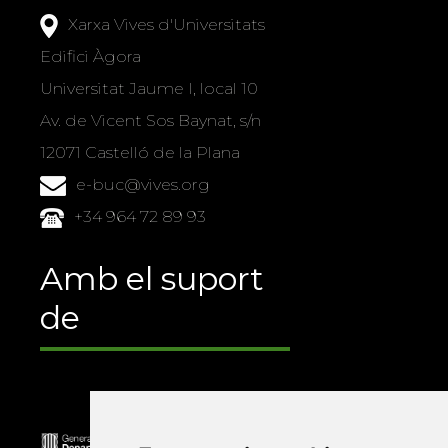
Xarxa Vives d'Universitats
Edifici Àgora
Universitat Jaume I, local 10
Av. de Vicent Sos Baynat, s/n
12071 Castelló de la Plana
e-buc@vives.org
+34 964 72 89 93
Amb el suport
de