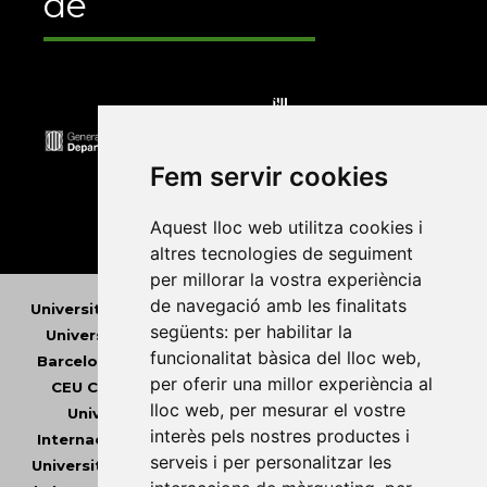
de
Fem servir cookies
Aquest lloc web utilitza cookies i
altres tecnologies de seguiment
per millorar la vostra experiència
de navegació amb les finalitats
Universitat Abat Oliba CEU
•
Universitat d'Alacant
•
següents:
per habilitar la
Universitat d'Andorra
•
Universitat Autònoma de
funcionalitat bàsica del lloc web
,
Barcelona
•
Universitat de Barcelona
•
Universitat
per oferir una millor experiència al
CEU Cardenal Herrera
•
Universitat de Girona
•
lloc web
,
per mesurar el vostre
Universitat de les Illes Balears
•
Universitat
interès pels nostres productes i
Internacional de Catalunya
•
Universitat Jaume I
•
serveis i per personalitzar les
Universitat de Lleida
•
Universitat Miguel Hernández