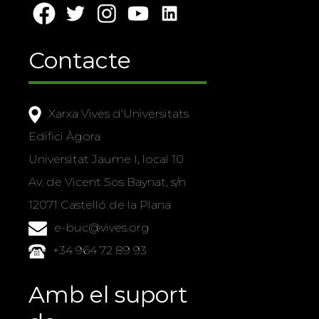
Contacte
Xarxa Vives d'Universitats
Edifici Àgora
Universitat Jaume I, local 10
Av. de Vicent Sos Baynat, s/n
12071 Castelló de la Plana
e-buc@vives.org
+34 964 72 89 93
Amb el suport