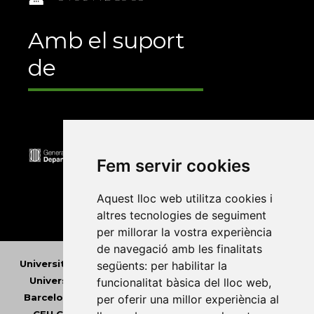
Amb el suport
de
Fem servir cookies
Aquest lloc web utilitza cookies i
altres tecnologies de seguiment
per millorar la vostra experiència
de navegació amb les finalitats
Universitat Abat Oliba CEU
•
Universitat d'Alacant
•
següents:
per habilitar la
Universitat d'Andorra
•
Universitat Autònoma de
funcionalitat bàsica del lloc web
,
Barcelona
•
Universitat de Barcelona
•
Universitat
per oferir una millor experiència al
CEU Cardenal Herrera
•
Universitat de Girona
•