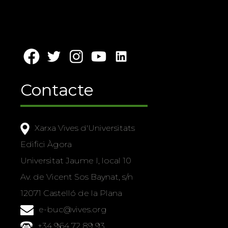
Contacte
Xarxa Vives d'Universitats
Edifici Àgora
Universitat Jaume I, local 10
Av. de Vicent Sos Baynat, s/n
12071 Castelló de la Plana
e-buc@vives.org
+34 964 72 89 93