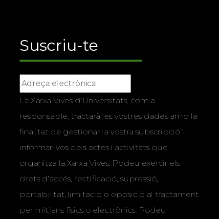
Suscriu-te
La Xarxa Vives d’Universitats, com a
responsable, tractarà les vostres dades amb la
finalitat de gestionar la vostra subscripció i
informar-vos dels actes i activitats que
organitza la Xarxa Vives. Podeu exercir els
drets d’accés, rectificació, supressió,
portabilitat, limitació o oposició al tractament
per mitjans físics o electrònics. Podeu