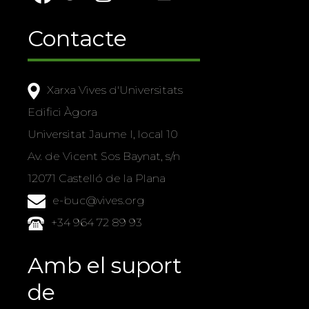
Contacte
Xarxa Vives d'Universitats
Edifici Àgora
Universitat Jaume I, local 10
Av. de Vicent Sos Baynat, s/n
12071 Castelló de la Plana
e-buc@vives.org
+34 964 72 89 93
Amb el suport
de