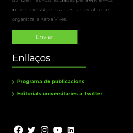
utilitzem les vostres dades per a enviar-vos
informació sobre els actes i activitats que
organitza la Xarxa Vives.
Enllaços
Programa de publicacions
Editorials universitàries a Twitter