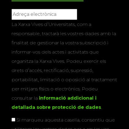
La Xarxa Vives d’Universitats, com a
responsable, tractarà les vostres dades amb la
finalitat de gestionar la vostra subscripció i
informar-vos dels actes i activitats que
organitza la Xarxa Vives. Podeu exercir els
drets d’accés, rectificació, supressió,
portabilitat, limitació o oposició al tractament
per mitjans físics o electrònics. Podeu
consultar la
informació addicional i
detallada sobre protecció de dades
.
Si marqueu aquesta casella, consentiu que