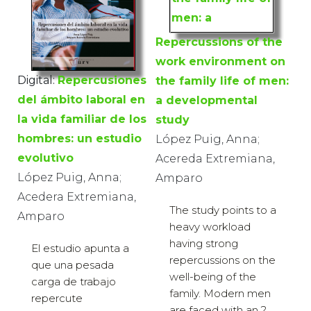
Repercussions of the
work environment on
Digital:
Repercusiones
the family life of men:
del ámbito laboral en
a developmental
la vida familiar de los
study
hombres: un estudio
López Puig, Anna;
evolutivo
Acereda Extremiana,
López Puig, Anna;
Amparo
Acedera Extremiana,
The study points to a
Amparo
heavy workload
having strong
El estudio apunta a
repercussions on the
que una pesada
well-being of the
carga de trabajo
family. Modern men
repercute
are faced with an ?