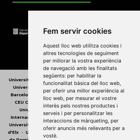
Fem servir cookies
Aquest lloc web utilitza cookies i
altres tecnologies de seguiment
per millorar la vostra experiència
de navegació amb les finalitats
següents:
per habilitar la
Universitat Abat Oliba CEU
•
Universitat d'Alacant
•
funcionalitat bàsica del lloc web
,
Universitat d'Andorra
•
Universitat Autònoma de
per oferir una millor experiència al
Barcelona
•
Universitat de Barcelona
•
Universitat
lloc web
,
per mesurar el vostre
CEU Cardenal Herrera
•
Universitat de Girona
•
interès pels nostres productes i
Universitat de les Illes Balears
•
Universitat
serveis i per personalitzar les
Internacional de Catalunya
•
Universitat Jaume I
•
interaccions de màrqueting
,
per
Universitat de Lleida
•
Universitat Miguel Hernández
oferir anuncis més rellevants per a
d'Elx
•
Universitat Oberta de Catalunya
•
Universitat
vostè
.
de Perpinyà Via Domitia
•
Universitat Politècnica de