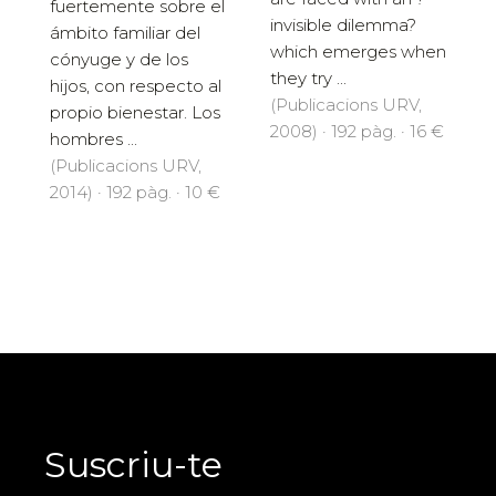
fuertemente sobre el
invisible dilemma?
ámbito familiar del
which emerges when
cónyuge y de los
they try ...
hijos, con respecto al
(Publicacions URV,
propio bienestar. Los
2008) · 192 pàg. · 16 €
hombres ...
(Publicacions URV,
2014) · 192 pàg. · 10 €
Suscriu-te