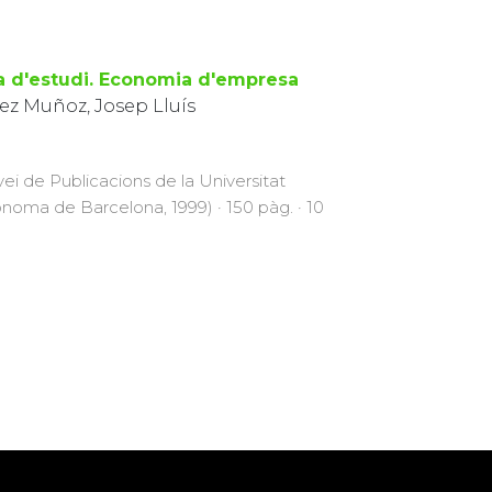
a d'estudi. Economia d'empresa
ez Muñoz, Josep Lluís
vei de Publicacions de la Universitat
noma de Barcelona, 1999) · 150 pàg. · 10