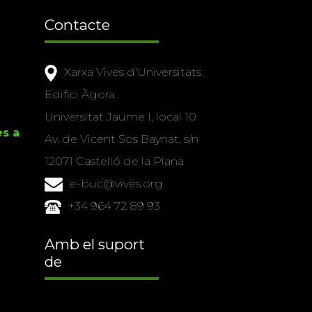
Contacte
Xarxa Vives d'Universitats
Edifici Àgora
Universitat Jaume I, local 10
es a
Av. de Vicent Sos Baynat, s/n
12071 Castelló de la Plana
e-buc@vives.org
+34 964 72 89 93
Amb el suport
de