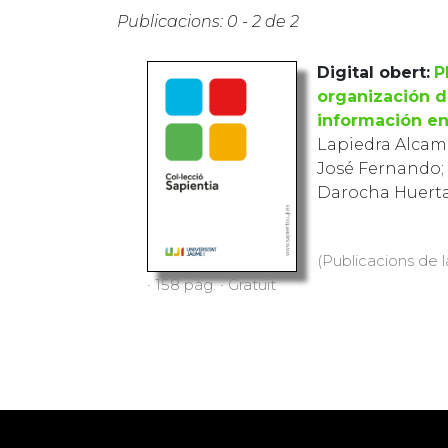
Publicacions: 0 - 2 de 2
Digital obert:
Pl
de los sistema
empresa
Lapiedra Alcamí
José Fernando; 
Darocha Huerta
(Publicacions de l
· 158 pàg. · Gratuït