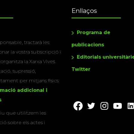
Enllaços
Programa de
ponsable, tractarà les
publicacions
nar la vostra subscripció i
Editorials universitàri
 organitza la Xarxa Vives.
Twitter
cació, supressió,
actament per mitjans físics
rmació addicional i
s
.
u que utilitzem les
ió sobre els actes i