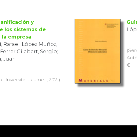
Gui
anificación y organización
Lóp
s de información en la
, Rafael; López Muñoz,
(Ser
Ferrer Gilabert, Sergio;
Autò
, Juan
€
a Universitat Jaume I, 2021)