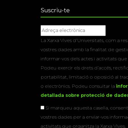
Suscriu-te
La Xarxa Vives d’Universitats, com a res
vostres dades amb la finalitat de gestio
informar-vos dels actes i activitats que
Podeu exercir els drets d’accés, rectifi
portabilitat, limitació o oposició al tr
o electrònics. Podeu consultar la
info
detallada sobre protecció de dade
Si marqueu aquesta casella, consenti
vostres dades per a enviar-vos informac
activitats que organitza la Xarxa Vives.