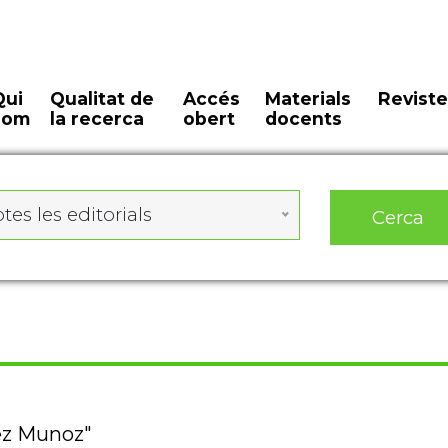
Qui
Qualitat de
Accés
Materials
Reviste
som
la recerca
obert
docents
tes les editorials
Cerca
pez Munoz"