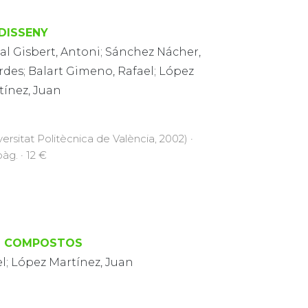
DISSENY
al Gisbert, Antoni; Sánchez Nácher,
rdes; Balart Gimeno, Rafael; López
tínez, Juan
versitat Politècnica de València, 2002) ·
àg. · 12 €
 I COMPOSTOS
l; López Martínez, Juan