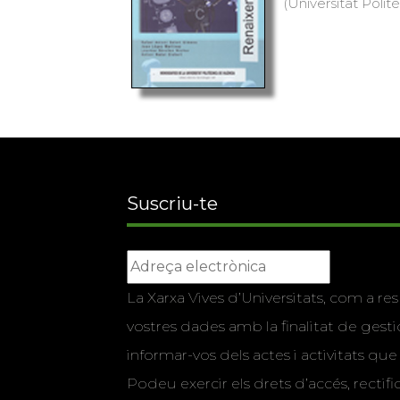
(Universitat Polit
Suscriu-te
La Xarxa Vives d’Universitats, com a res
vostres dades amb la finalitat de gestio
informar-vos dels actes i activitats que
Podeu exercir els drets d’accés, rectifi