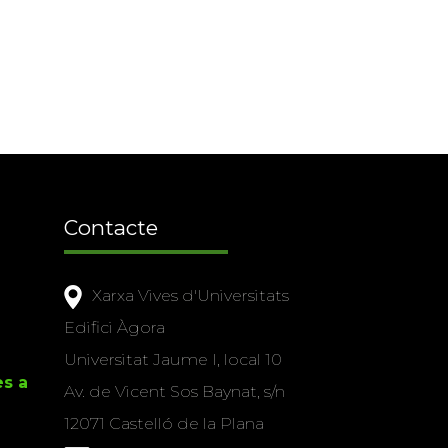
Contacte
Xarxa Vives d'Universitats
Edifici Àgora
Universitat Jaume I, local 10
es a
Av. de Vicent Sos Baynat, s/n
12071 Castelló de la Plana