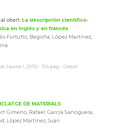
tal obert:
La descripción científico-
nica en inglés y en francés
lés-Fortuño, Begoña; López Martínez,
ina
at Jaume I, 2010) · 134 pàg. · Gratuït
ICLATGE DE MATERIALS
art Gimeno, Rafael; García Sanoguera,
id; López Martínez, Juan