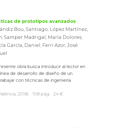
cticas de prototipos avanzados
rándiz Bou, Santiago; López Martínez,
n; Samper Madrigal, María Dolores;
ía García, Daniel; Ferri Azor, José
uel
resente obra busca introducir al lector en
línea de desarrollo de diseño de un
abajar con técnicas de ingeniería
alència, 2018) · 108 pàg. · 24 €