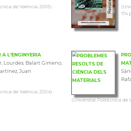
ècnica de València, 2005) ·
(Uni
174 p
 A L'ENGINYERIA
PRO
, Lourdes; Balart Gimeno,
MAT
artínez, Juan
Sán
Rafa
ècnica de València, 2004) ·
(Universitat Politècnica de V