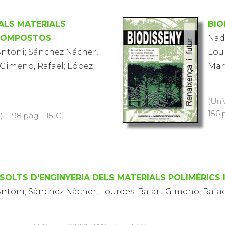
ALS MATERIALS
BIO
 COMPOSTOS
Nad
Antoni; Sánchez Nácher,
Lou
 Gimeno, Rafael; López
Mar
(Uni
156 p
 · 198 pàg. · 15 €
SOLTS D'ENGINYERIA DELS MATERIALS POLIMÈRICS
Antoni; Sánchez Nácher, Lourdes; Balart Gimeno, Rafae