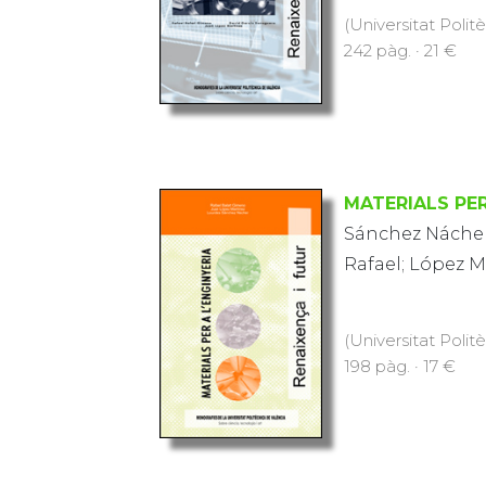
(Universitat Polit
242 pàg. · 21 €
MATERIALS PER
Sánchez Nácher
Rafael; López M
(Universitat Polit
198 pàg. · 17 €