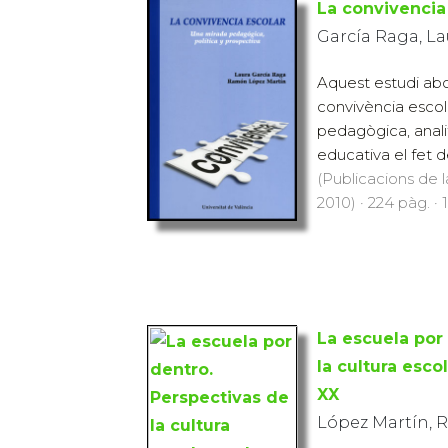
La convivencia
García Raga, L
Aquest estudi abo
convivència escola
pedagògica, anali
educativa el fet de
(Publicacions de l
2010) · 224 pàg. · 
La escuela por
la cultura esco
XX
López Martín,