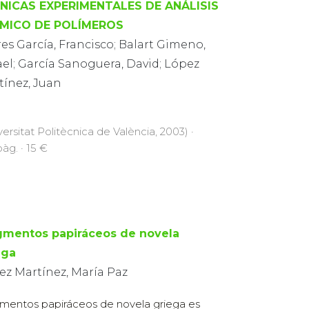
NICAS EXPERIMENTALES DE ANÁLISIS
MICO DE POLÍMEROS
es García, Francisco; Balart Gimeno,
el; García Sanoguera, David; López
tínez, Juan
versitat Politècnica de València, 2003) ·
pàg. · 15 €
gmentos papiráceos de novela
ega
ez Martínez, María Paz
mentos papiráceos de novela griega es