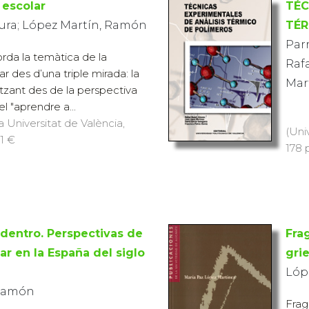
 escolar
TÉC
aura; López Martín, Ramón
TÉR
Parr
rda la temàtica de la
Rafa
r des d’una triple mirada: la
Mar
tzant des de la perspectiva
l "aprendre a...
a Universitat de València,
(Uni
11 €
178 
 dentro. Perspectivas de
Fra
lar en la España del siglo
gri
Lóp
 Ramón
Frag