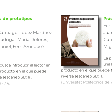
s de prototipos
Prá
Fer
Santiago; López Martínez,
Jua
drigal, María Dolores;
Garc
aniel; Ferri Azor, José
Mig
La p
una 
usca introducir al lector en
producto en el que puede tr
 producto en el que puede
inversa (escaneo 3D), l...
 (escaneo 3D),li...
(Universitat Politècnica de V
 · 7 €