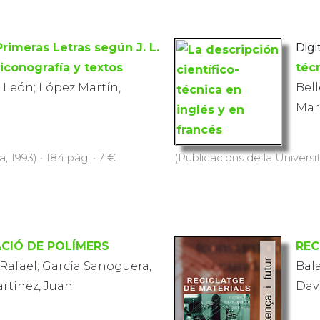
rimeras Letras según J. L.
Digi
 iconografía y textos
téc
 León; López Martín,
Bel
Mar
, 1993) · 184 pàg. · 7 €
(Publicacions de la Universit
CIÓ DE POLÍMERS
REC
Rafael; García Sanoguera,
Bal
rtínez, Juan
Dav