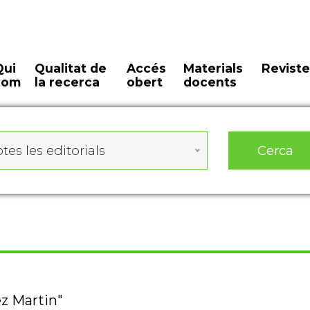
Qui
Qualitat de
Accés
Materials
Reviste
som
la recerca
obert
docents
Cerca
tes les editorials
ez Martin"