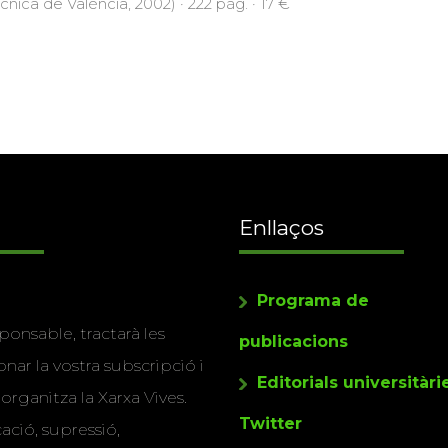
ècnica de València, 2002) · 222 pàg. · 17 €
Enllaços
Programa de
ponsable, tractarà les
publicacions
nar la vostra subscripció i
Editorials universitàri
 organitza la Xarxa Vives.
Twitter
cació, supressió,