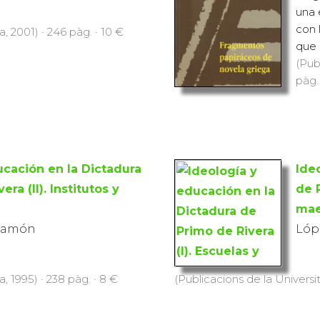
una 
con 
, 2001) · 246 pàg. · 10 €
que 
(Pub
pàg.
ucación en la Dictadura
Ide
ra (II). Institutos y
de P
mae
 Ramón
Lóp
, 1995) · 238 pàg. · 8 €
(Publicacions de la Universit