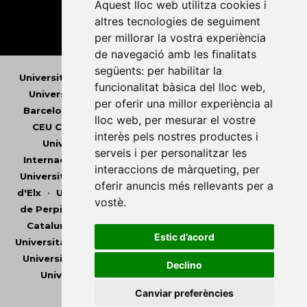
Aquest lloc web utilitza cookies i
altres tecnologies de seguiment
per millorar la vostra experiència
de navegació amb les finalitats
següents:
per habilitar la
Universitat Abat Oliba CEU
•
Universitat d'Alacant
•
funcionalitat bàsica del lloc web
,
Universitat d'Andorra
•
Universitat Autònoma de
per oferir una millor experiència al
Barcelona
•
Universitat de Barcelona
•
Universitat
lloc web
,
per mesurar el vostre
CEU Cardenal Herrera
•
Universitat de Girona
•
interès pels nostres productes i
Universitat de les Illes Balears
•
Universitat
serveis i per personalitzar les
Internacional de Catalunya
•
Universitat Jaume I
•
interaccions de màrqueting
,
per
Universitat de Lleida
•
Universitat Miguel Hernández
oferir anuncis més rellevants per a
d'Elx
•
Universitat Oberta de Catalunya
•
Universitat
vostè
.
de Perpinyà Via Domitia
•
Universitat Politècnica de
Catalunya
•
Universitat Politècnica de València
•
Estic d’acord
Universitat Pompeu Fabra
•
Universitat Ramon Llull
•
Universitat Rovira i Virgili
•
Universitat de Sàsser
•
Declino
Universitat de València
•
Universitat de Vic -
Universitat Central de Catalunya
Canviar preferències