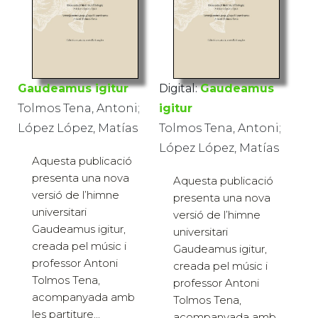
Gaudeamus igitur
Digital:
Gaudeamus
Tolmos Tena, Antoni;
igitur
López López, Matías
Tolmos Tena, Antoni;
López López, Matías
Aquesta publicació
presenta una nova
Aquesta publicació
versió de l’himne
presenta una nova
universitari
versió de l’himne
Gaudeamus igitur,
universitari
creada pel músic i
Gaudeamus igitur,
professor Antoni
creada pel músic i
Tolmos Tena,
professor Antoni
acompanyada amb
Tolmos Tena,
les partiture...
acompanyada amb