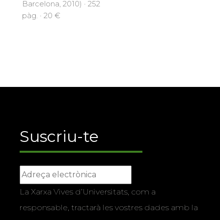
Barcelona, 2010) · 252
pàg. · 20 €
Suscriu-te
La Xarxa Vives d’Universitats, com a
responsable, tractarà les vostres dades amb la