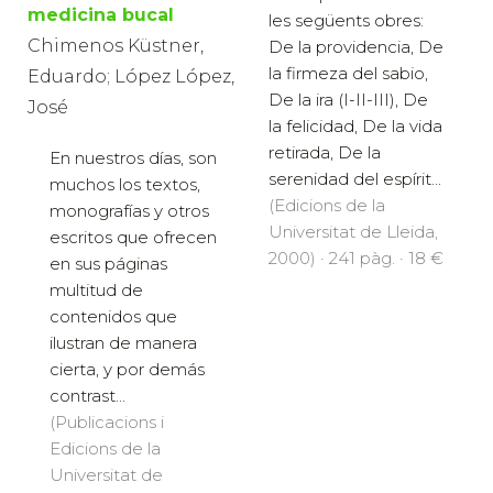
medicina bucal
les següents obres:
Chimenos Küstner,
De la providencia, De
la firmeza del sabio,
Eduardo; López López,
De la ira (I-II-III), De
José
la felicidad, De la vida
retirada, De la
En nuestros días, son
serenidad del espírit...
muchos los textos,
(Edicions de la
monografías y otros
Universitat de Lleida,
escritos que ofrecen
2000) · 241 pàg. · 18 €
en sus páginas
multitud de
contenidos que
ilustran de manera
cierta, y por demás
contrast...
(Publicacions i
Edicions de la
Universitat de