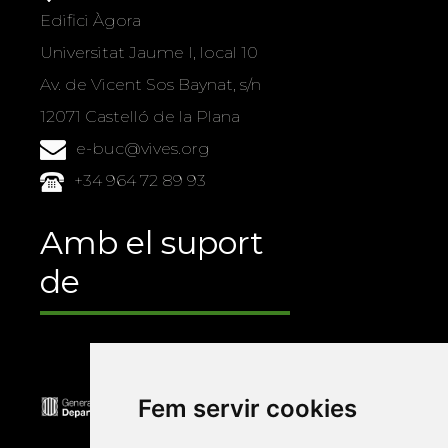
Edifici Àgora
Universitat Jaume I, local 10
Av. de Vicent Sos Baynat, s/n
12071 Castelló de la Plana
e-buc@vives.org
+34 964 72 89 93
Amb el suport
de
Fem servir cookies