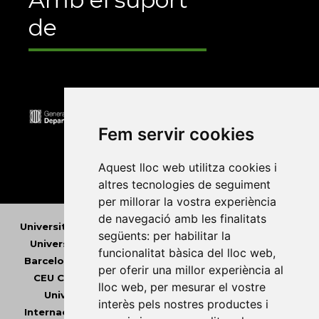
de
Fem servir cookies
Aquest lloc web utilitza cookies i
altres tecnologies de seguiment
per millorar la vostra experiència
de navegació amb les finalitats
Universitat Abat Oliba CEU
•
Universitat d'Alacant
•
següents:
per habilitar la
Universitat d'Andorra
•
Universitat Autònoma de
funcionalitat bàsica del lloc web
,
Barcelona
•
Universitat de Barcelona
•
Universitat
per oferir una millor experiència al
CEU Cardenal Herrera
•
Universitat de Girona
•
lloc web
,
per mesurar el vostre
Universitat de les Illes Balears
•
Universitat
interès pels nostres productes i
Internacional de Catalunya
•
Universitat Jaume I
•