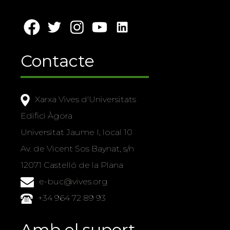
Contacte
Xarxa Vives d'Universitats
Edifici Àgora
Universitat Jaume I, local 10
Av. de Vicent Sos Baynat, s/n
12071 Castelló de la Plana
e-buc@vives.org
+34 964 72 89 93
Amb el suport