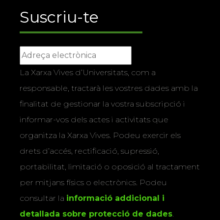
Suscriu-te
La Xarxa Vives d’Universitats, com a
responsable, tractarà les vostres dades amb la
finalitat de gestionar la vostra subscripció i
informar-vos dels actes i activitats que
organitza la Xarxa Vives. Podeu exercir els
drets d’accés, rectificació, supressió,
portabilitat, limitació o oposició al tractament
per mitjans físics o electrònics. Podeu
consultar la
informació addicional i
detallada sobre protecció de dades
.