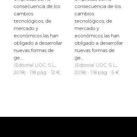
consecuencia de los
consecuencia de los
cambios
cambios
tecnológicos, de
tecnológicos, de
mercado y
mercado y
económicos las han
económicos las han
obligado a desarrollar
obligado a desarrollar
nuevas formas de
nuevas formas de
ge...
ge...
(Editorial UOC, S.L.,
(Editorial UOC, S.L.,
2018) · 118 pàg. · 12 €
2018) · 118 pàg. · 5 €