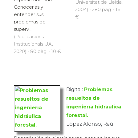
Universitat de Lleida,
Conocerlas y
2004) · 280 pàg. · 16
entender sus
€
problemas de
superv...
(Publicacions
Institucionals UA,
2020) · 80 pàg. · 10 €
Digital:
Problemas
resueltos de
ingeniería hidráulica
forestal.
López Alonso, Raúl