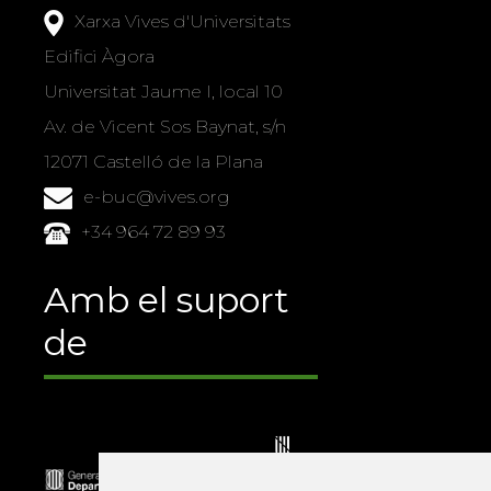
Xarxa Vives d'Universitats
Edifici Àgora
Universitat Jaume I, local 10
Av. de Vicent Sos Baynat, s/n
12071 Castelló de la Plana
e-buc@vives.org
+34 964 72 89 93
Amb el suport
de