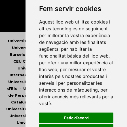
Fem servir cookies
Aquest lloc web utilitza cookies i
altres tecnologies de seguiment
per millorar la vostra experiència
Universitat Abat Oliba CEU
•
Universitat d'Alacant
•
de navegació amb les finalitats
Universitat d'Andorra
•
Universitat Autònoma de
següents:
per habilitar la
Barcelona
•
Universitat de Barcelona
•
Universitat
funcionalitat bàsica del lloc web
,
CEU Cardenal Herrera
•
Universitat de Girona
•
per oferir una millor experiència al
Universitat de les Illes Balears
•
Universitat
lloc web
,
per mesurar el vostre
Internacional de Catalunya
•
Universitat Jaume I
•
interès pels nostres productes i
Universitat de Lleida
•
Universitat Miguel Hernández
serveis i per personalitzar les
d'Elx
•
Universitat Oberta de Catalunya
•
Universitat
interaccions de màrqueting
,
per
de Perpinyà Via Domitia
•
Universitat Politècnica de
oferir anuncis més rellevants per a
Catalunya
•
Universitat Politècnica de València
•
vostè
.
Universitat Pompeu Fabra
•
Universitat Ramon Llull
•
Universitat Rovira i Virgili
•
Universitat de Sàsser
•
Estic d’acord
Universitat de València
•
Universitat de Vic -