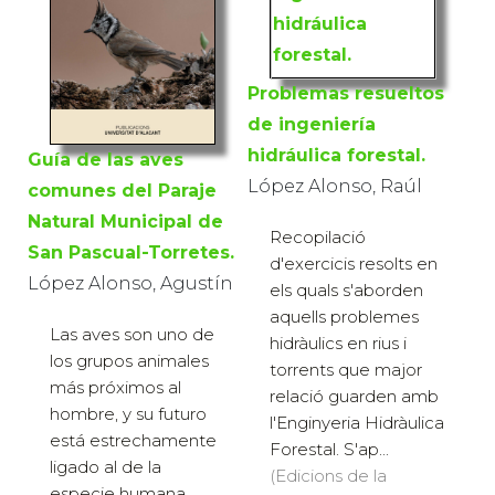
Problemas resueltos
de ingeniería
hidráulica forestal.
Guía de las aves
López Alonso, Raúl
comunes del Paraje
Natural Municipal de
Recopilació
San Pascual-Torretes.
d'exercicis resolts en
López Alonso, Agustín
els quals s'aborden
aquells problemes
Las aves son uno de
hidràulics en rius i
los grupos animales
torrents que major
más próximos al
relació guarden amb
hombre, y su futuro
l'Enginyeria Hidràulica
está estrechamente
Forestal. S'ap...
ligado al de la
(Edicions de la
especie humana.