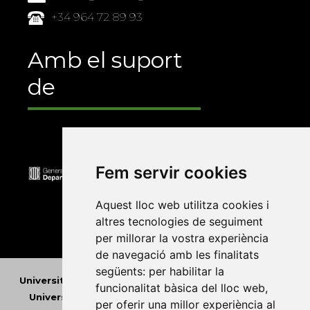
+34 964 72 89 93
Amb el suport
de
Fem servir cookies
Aquest lloc web utilitza cookies i
altres tecnologies de seguiment
per millorar la vostra experiència
de navegació amb les finalitats
següents:
per habilitar la
Universitat Abat Oliba CEU
•
Universitat d'Alacant
•
funcionalitat bàsica del lloc web
,
Universitat d'Andorra
•
Universitat Autònoma de
per oferir una millor experiència al