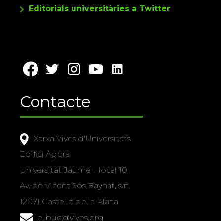
Editorials universitàries a Twitter
Contacte
Xarxa Vives d'Universitats
Edifici Àgora
Universitat Jaume I, local 10
Av. de Vicent Sos Baynat, s/n
12071 Castelló de la Plana
e-buc@vives.org