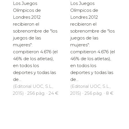
Los Juegos
Los Juegos
Olímpicos de
Olímpicos de
Londres 2012
Londres 2012
recibieron el
recibieron el
sobrenombre de "los
sobrenombre de "los
juegos de las
juegos de las
mujeres":
mujeres":
compitieron 4.676 (el
compitieron 4.676 (el
46% de los atletas),
46% de los atletas),
en todos los
en todos los
deportes y todas las
deportes y todas las
de...
de...
(Editorial UOC, S.L.,
(Editorial UOC, S.L.,
2015) · 256 pàg. · 24 €
2015) · 256 pàg. · 8 €