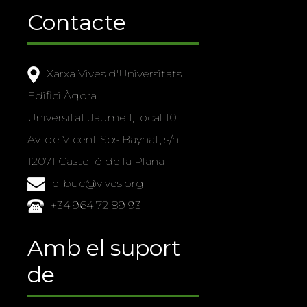
Contacte
Xarxa Vives d'Universitats
Edifici Àgora
Universitat Jaume I, local 10
Av. de Vicent Sos Baynat, s/n
12071 Castelló de la Plana
e-buc@vives.org
+34 964 72 89 93
Amb el suport
de