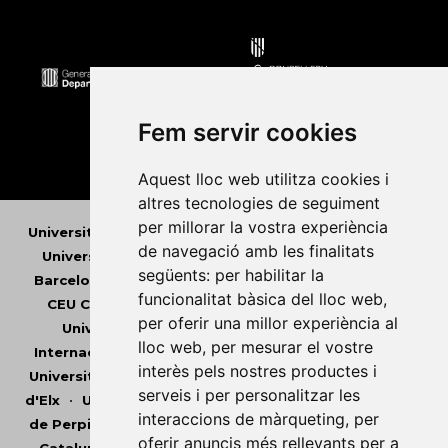
Fem servir cookies
Aquest lloc web utilitza cookies i
altres tecnologies de seguiment
per millorar la vostra experiència
Universitat Abat Oliba CEU
•
Universitat d'Alacant
•
de navegació amb les finalitats
Universitat d'Andorra
•
Universitat Autònoma de
següents:
per habilitar la
Barcelona
•
Universitat de Barcelona
•
Universitat
funcionalitat bàsica del lloc web
,
CEU Cardenal Herrera
•
Universitat de Girona
•
per oferir una millor experiència al
Universitat de les Illes Balears
•
Universitat
lloc web
,
per mesurar el vostre
Internacional de Catalunya
•
Universitat Jaume I
•
interès pels nostres productes i
Universitat de Lleida
•
Universitat Miguel Hernández
serveis i per personalitzar les
d'Elx
•
Universitat Oberta de Catalunya
•
Universitat
interaccions de màrqueting
,
per
de Perpinyà Via Domitia
•
Universitat Politècnica de
oferir anuncis més rellevants per a
Catalunya
•
Universitat Politècnica de València
•