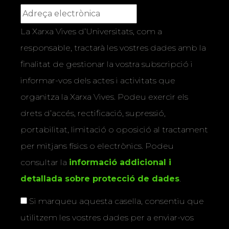
La Xarxa Vives d’Universitats, com a
responsable, tractarà les vostres dades amb la
finalitat de gestionar la vostra subscripció i
informar-vos dels actes i activitats que
organitza la Xarxa Vives. Podeu exercir els
drets d’accés, rectificació, supressió,
portabilitat, limitació o oposició al tractament
per mitjans físics o electrònics. Podeu
consultar la
informació addicional i
detallada sobre protecció de dades
.
Si marqueu aquesta casella, consentiu que
utilitzem les vostres dades per a enviar-vos