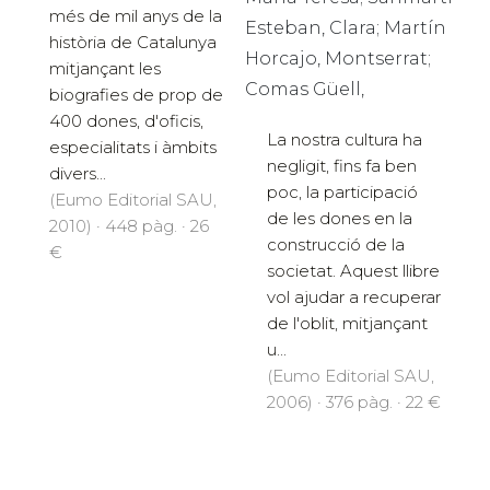
més de mil anys de la
Esteban, Clara; Martín
història de Catalunya
Horcajo, Montserrat;
mitjançant les
Comas Güell,
biografies de prop de
400 dones, d'oficis,
La nostra cultura ha
especialitats i àmbits
negligit, fins fa ben
divers...
poc, la participació
(Eumo Editorial SAU,
de les dones en la
2010) · 448 pàg. · 26
construcció de la
€
societat. Aquest llibre
vol ajudar a recuperar
de l'oblit, mitjançant
u...
(Eumo Editorial SAU,
2006) · 376 pàg. · 22 €