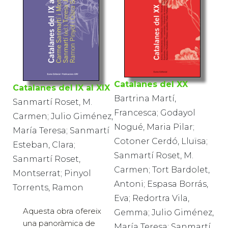
Catalanes del XX
Catalanes del IX al XIX
Bartrina Martí,
Sanmartí Roset, M.
Francesca; Godayol
Carmen; Julio Giménez,
Nogué, Maria Pilar;
María Teresa; Sanmartí
Cotoner Cerdó, Lluïsa;
Esteban, Clara;
Sanmartí Roset, M.
Sanmartí Roset,
Carmen; Tort Bardolet,
Montserrat; Pinyol
Antoni; Espasa Borrás,
Torrents, Ramon
Eva; Redortra Vila,
Aquesta obra ofereix
Gemma; Julio Giménez,
una panoràmica de
María Teresa; Sanmartí