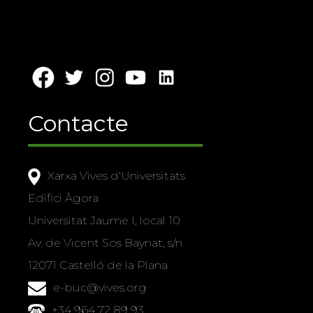
Contacte
Xarxa Vives d'Universitats
Edifici Àgora
Universitat Jaume I, local 10
Av. de Vicent Sos Baynat, s/n
12071 Castelló de la Plana
e-buc@vives.org
+34 964 72 89 93