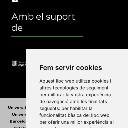
Amb el suport
de
Fem servir cookies
Aquest lloc web utilitza cookies i
altres tecnologies de seguiment
per millorar la vostra experiència
de navegació amb les finalitats
Universitat Abat Oliba CEU
•
Universitat d'Alacant
•
següents:
per habilitar la
Universitat d'Andorra
•
Universitat Autònoma de
funcionalitat bàsica del lloc web
,
Barcelona
•
Universitat de Barcelona
•
Universitat
per oferir una millor experiència al
CEU Cardenal Herrera
•
Universitat de Girona
•