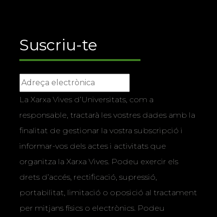
Suscriu-te
La Xarxa Vives d’Universitats, com a
responsable, tractarà les vostres dades amb la
finalitat de gestionar la vostra subscripció i
informar-vos dels actes i activitats que
organitza la Xarxa Vives. Podeu exercir els
drets d’accés, rectificació, supressió,
portabilitat, limitació o oposició al tractament
per mitjans físics o electrònics. Podeu