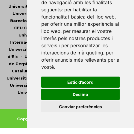
de navegació amb les finalitats
Universitat Abat Oliba CEU
•
Universitat d'Alacant
•
següents:
per habilitar la
Universitat d'Andorra
•
Universitat Autònoma de
funcionalitat bàsica del lloc web
,
Barcelona
•
Universitat de Barcelona
•
Universitat
per oferir una millor experiència al
CEU Cardenal Herrera
•
Universitat de Girona
•
lloc web
,
per mesurar el vostre
Universitat de les Illes Balears
•
Universitat
interès pels nostres productes i
Internacional de Catalunya
•
Universitat Jaume I
•
serveis i per personalitzar les
Universitat de Lleida
•
Universitat Miguel Hernández
interaccions de màrqueting
,
per
d'Elx
•
Universitat Oberta de Catalunya
•
Universitat
oferir anuncis més rellevants per a
de Perpinyà Via Domitia
•
Universitat Politècnica de
vostè
.
Catalunya
•
Universitat Politècnica de València
•
Universitat Pompeu Fabra
•
Universitat Ramon Llull
•
Estic d’acord
Universitat Rovira i Virgili
•
Universitat de Sàsser
•
Universitat de València
•
Universitat de Vic -
Declino
Universitat Central de Catalunya
Canviar preferències
Copyright © 2026
-
Xarxa Vives d'Universitats