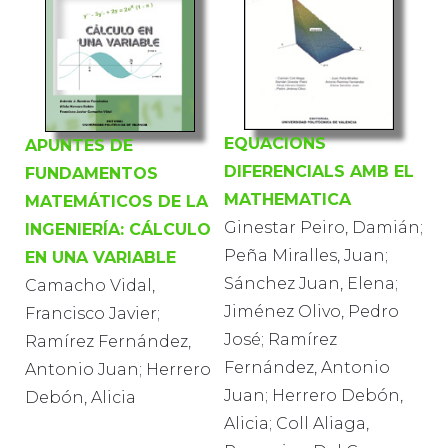
EQUACIONS
APUNTES DE
DIFERENCIALS AMB EL
FUNDAMENTOS
MATHEMATICA
MATEMÁTICOS DE LA
Ginestar Peiro, Damián;
INGENIERÍA: CÁLCULO
Peña Miralles, Juan;
EN UNA VARIABLE
Sánchez Juan, Elena;
Camacho Vidal,
Jiménez Olivo, Pedro
Francisco Javier;
José; Ramírez
Ramírez Fernández,
Fernández, Antonio
Antonio Juan; Herrero
Juan; Herrero Debón,
Debón, Alicia
Alicia; Coll Aliaga,