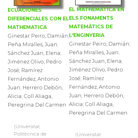
EL MATHEMATICA EN
ECUACIONES
ELS FONAMENTS
DIFERENCIALES CON EL
MATEMÀTICS DE
MATHEMATICA
L'ENGINYERIA
Ginestar Peiro, Damián;
Ginestar Peiro, Damián;
Peña Miralles, Juan;
Peña Miralles, Juan;
Sánchez Juan, Elena;
Sánchez Juan, Elena;
Jiménez Olivo, Pedro
Jiménez Olivo, Pedro
José; Ramírez
José; Ramírez
Fernández, Antonio
Fernández, Antonio
Juan; Herrero Debón,
Juan; Herrero Debón,
Alicia; Coll Aliaga,
Alicia; Coll Aliaga,
Peregrina Del Carmen
Peregrina Del Carmen
(Universitat
Politècnica de
(Universitat