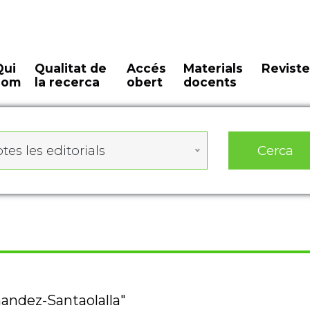
Qui
Qualitat de
Accés
Materials
Reviste
som
la recerca
obert
docents
Cerca
tes les editorials
nandez-Santaolalla"