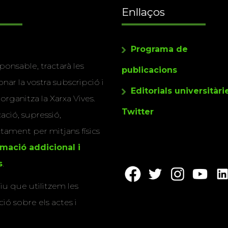
Enllaços
Programa de
ponsable, tractarà les
publicacions
nar la vostra subscripció i
Editorials universitàri
 organitza la Xarxa Vives.
Twitter
cació, supressió,
actament per mitjans físics
rmació addicional i
s
.
u que utilitzem les
ió sobre els actes i