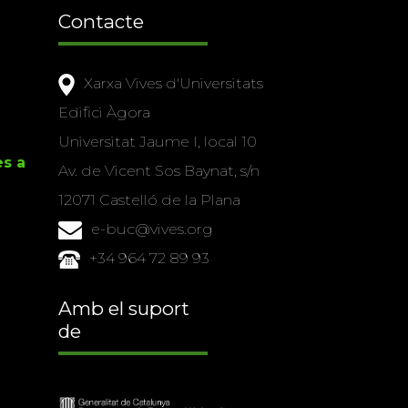
Contacte
Xarxa Vives d'Universitats
Edifici Àgora
Universitat Jaume I, local 10
es a
Av. de Vicent Sos Baynat, s/n
12071 Castelló de la Plana
e-buc@vives.org
+34 964 72 89 93
Amb el suport
de