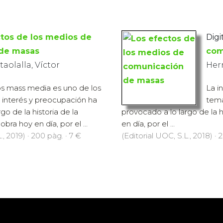
ctos de los medios de
Digit
de masas
com
olalla, Víctor
Her
los mass media es uno de los
La i
interés y preocupación ha
tema
go de la historia de la
provocado a lo largo de la h
bra hoy en día, por el ...
en día, por el ...
., 2019) · 200 pàg. · 7 €
(Editorial UOC, S.L., 2018) · 