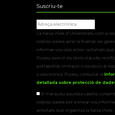
Suscriu-te
La Xarxa Vives d’Universitats, com a res
vostres dades amb la finalitat de gestio
informar-vos dels actes i activitats que
Podeu exercir els drets d’accés, rectifi
portabilitat, limitació o oposició al tr
o electrònics. Podeu consultar la
info
detallada sobre protecció de dade
Si marqueu aquesta casella, consenti
vostres dades per a enviar-vos informac
activitats que organitza la Xarxa Vives.