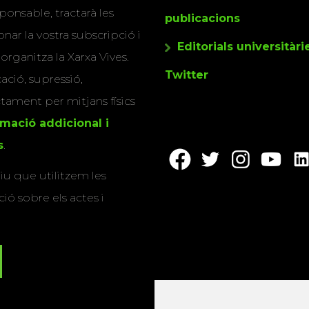
ponsable, tractarà les
publicacions
nar la vostra subscripció i
Editorials universitàri
 organitza la Xarxa Vives.
Twitter
cació, supressió,
actament per mitjans físics
rmació addicional i
s
.
u que utilitzem les
ió sobre els actes i