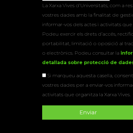
La Xarxa Vives d’Universitats, com a res
vostres dades amb la finalitat de gestio
informar-vos dels actes i activitats que
Podeu exercir els drets d’accés, rectifi
portabilitat, limitació o oposició al tr
o electrònics. Podeu consultar la
info
detallada sobre protecció de dade
Si marqueu aquesta casella, consenti
vostres dades per a enviar-vos informac
activitats que organitza la Xarxa Vives.