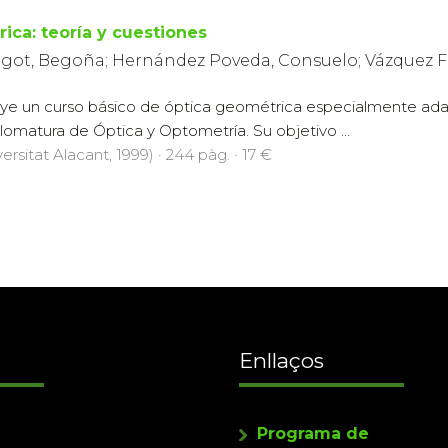
ica: teoría y cuestiones
t, Begoña; Hernández Poveda, Consuelo; Vázquez Ferr
tuye un curso básico de óptica geométrica especialmente ad
plomatura de Óptica y Optometría. Su objetivo ...
ersitat Alacant, 1999) · 244 pàg. · 17 €
Enllaços
Programa de