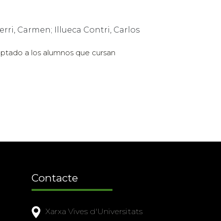
i, Carmen; Illueca Contri, Carlos
aptado a los alumnos que cursan
Contacte
Xarxa Vives d'Universitats