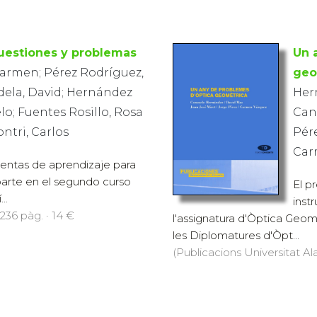
 cuestiones y problemas
Un 
Carmen; Pérez Rodríguez,
geo
dela, David; Hernández
Her
o; Fuentes Rosillo, Rosa
Cand
ontri, Carlos
Pére
Car
entas de aprendizaje para
mparte en el segundo curso
El p
..
inst
236 pàg. · 14 €
l'assignatura d'Òptica Geom
les Diplomatures d'Òpt...
(Publicacions Universitat Ala