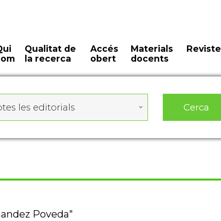
Qui
Qualitat de
Accés
Materials
Reviste
som
la recerca
obert
docents
Cerca
tes les editorials
rnandez Poveda"