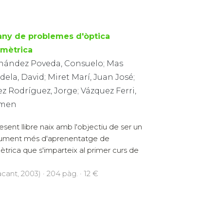
any de problemes d'òptica
mètrica
nández Poveda, Consuelo; Mas
ela, David; Miret Marí, Juan José;
z Rodríguez, Jorge; Vázquez Ferri,
men
resent llibre naix amb l'objectiu de ser un
rument més d'aprenentatge de
ètrica que s'imparteix al primer curs de
cant, 2003) · 204 pàg. · 12 €