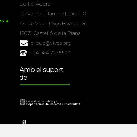
Edifici Àgora
Universitat Jaume I, local 10
es a
Av. de Vicent Sos Baynat, s/n
12071 Castelló de la Plana
e-buc@vives.org
+34 964 72 89 93
Amb el suport
de