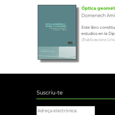
Óptica geométr
Domenech Amigo
Este libro consti
estudios en la Di
(Publicacions Univ
Suscriu-te