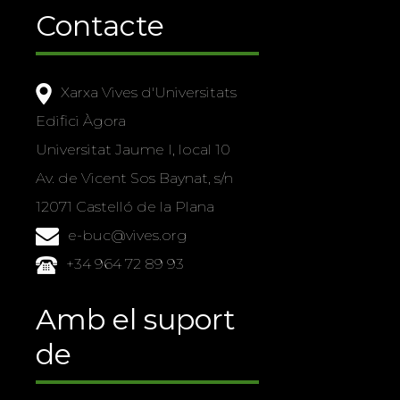
Contacte
Xarxa Vives d'Universitats
Edifici Àgora
Universitat Jaume I, local 10
Av. de Vicent Sos Baynat, s/n
12071 Castelló de la Plana
e-buc@vives.org
+34 964 72 89 93
Amb el suport
de