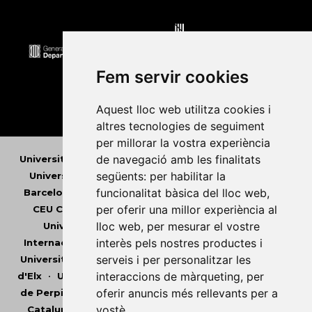
Fem servir cookies
Aquest lloc web utilitza cookies i
altres tecnologies de seguiment
per millorar la vostra experiència
de navegació amb les finalitats
Universitat Abat Oliba CEU
•
Universitat d'Alacant
•
següents:
per habilitar la
Universitat d'Andorra
•
Universitat Autònoma de
funcionalitat bàsica del lloc web
,
Barcelona
•
Universitat de Barcelona
•
Universitat
per oferir una millor experiència al
CEU Cardenal Herrera
•
Universitat de Girona
•
lloc web
,
per mesurar el vostre
Universitat de les Illes Balears
•
Universitat
interès pels nostres productes i
Internacional de Catalunya
•
Universitat Jaume I
•
serveis i per personalitzar les
Universitat de Lleida
•
Universitat Miguel Hernández
interaccions de màrqueting
,
per
d'Elx
•
Universitat Oberta de Catalunya
•
Universitat
oferir anuncis més rellevants per a
de Perpinyà Via Domitia
•
Universitat Politècnica de
vostè
.
Catalunya
•
Universitat Politècnica de València
•