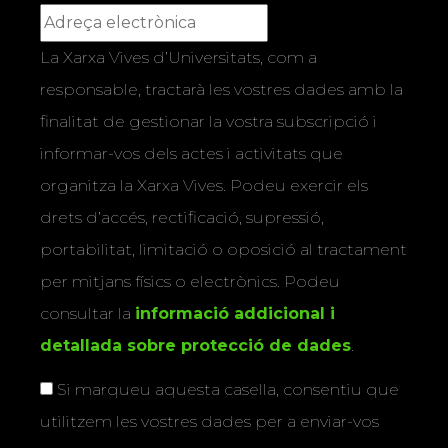
La Xarxa Vives d’Universitats, com a
responsable, tractarà les vostres dades amb la
finalitat de gestionar la vostra subscripció i
informar-vos dels actes i activitats que
organitza la Xarxa Vives. Podeu exercir els
drets d’accés, rectificació, supressió,
portabilitat, limitació o oposició al tractament
per mitjans físics o electrònics. Podeu
consultar la
informació addicional i
detallada sobre protecció de dades
.
Si marqueu aquesta casella, consentiu que
utilitzem les vostres dades per a enviar-vos