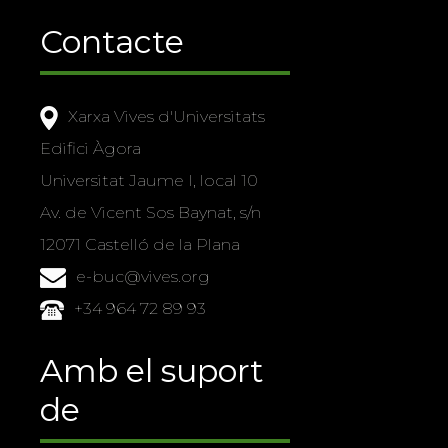
Contacte
Xarxa Vives d'Universitats
Edifici Àgora
Universitat Jaume I, local 10
Av. de Vicent Sos Baynat, s/n
12071 Castelló de la Plana
e-buc@vives.org
+34 964 72 89 93
Amb el suport
de