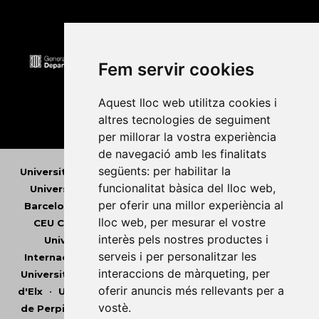
Fem servir cookies
Aquest lloc web utilitza cookies i
altres tecnologies de seguiment
per millorar la vostra experiència
de navegació amb les finalitats
següents:
per habilitar la
Universitat Abat Oliba CEU
•
Universitat d'Alacant
•
funcionalitat bàsica del lloc web
,
Universitat d'Andorra
•
Universitat Autònoma de
per oferir una millor experiència al
Barcelona
•
Universitat de Barcelona
•
Universitat
lloc web
,
per mesurar el vostre
CEU Cardenal Herrera
•
Universitat de Girona
•
interès pels nostres productes i
Universitat de les Illes Balears
•
Universitat
serveis i per personalitzar les
Internacional de Catalunya
•
Universitat Jaume I
•
interaccions de màrqueting
,
per
Universitat de Lleida
•
Universitat Miguel Hernández
oferir anuncis més rellevants per a
d'Elx
•
Universitat Oberta de Catalunya
•
Universitat
vostè
.
de Perpinyà Via Domitia
•
Universitat Politècnica de