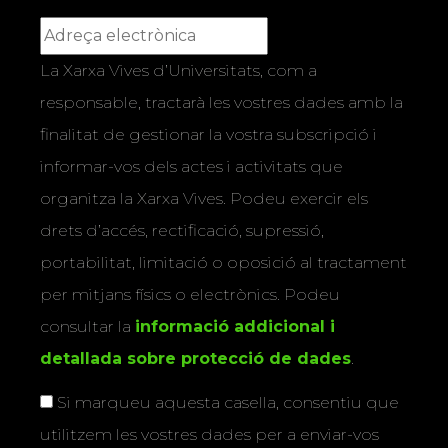
La Xarxa Vives d’Universitats, com a
responsable, tractarà les vostres dades amb la
finalitat de gestionar la vostra subscripció i
informar-vos dels actes i activitats que
organitza la Xarxa Vives. Podeu exercir els
drets d’accés, rectificació, supressió,
portabilitat, limitació o oposició al tractament
per mitjans físics o electrònics. Podeu
consultar la
informació addicional i
detallada sobre protecció de dades
.
Si marqueu aquesta casella, consentiu que
utilitzem les vostres dades per a enviar-vos