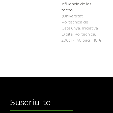
influència de les
tecnol...
(Universitat
Politècnica de
Catalunya. Iniciativa
Digital Politècnica,
2003) · 140 pàg. · 18 €
Suscriu-te