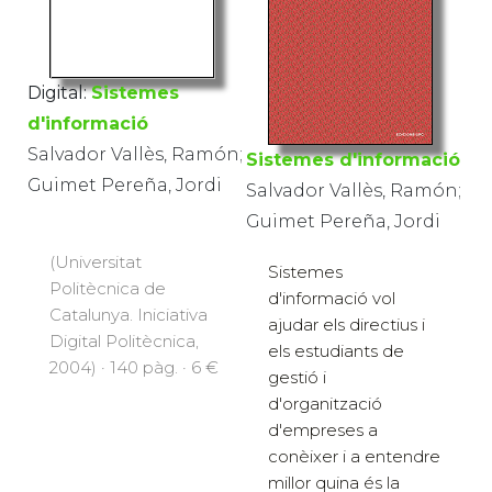
Digital:
Sistemes
d'informació
Salvador Vallès, Ramón;
Sistemes d'informació
Guimet Pereña, Jordi
Salvador Vallès, Ramón;
Guimet Pereña, Jordi
(Universitat
Sistemes
Politècnica de
d'informació vol
Catalunya. Iniciativa
ajudar els directius i
Digital Politècnica,
els estudiants de
2004) · 140 pàg. · 6 €
gestió i
d'organització
d'empreses a
conèixer i a entendre
millor quina és la