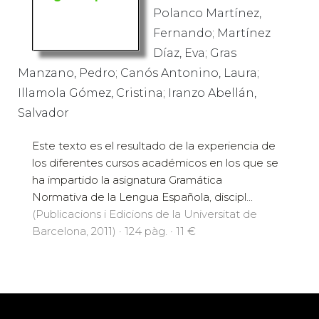
Polanco Martínez,
Fernando; Martínez
Díaz, Eva; Gras
Manzano, Pedro; Canós Antonino, Laura;
Illamola Gómez, Cristina; Iranzo Abellán,
Salvador
Este texto es el resultado de la experiencia de
los diferentes cursos académicos en los que se
ha impartido la asignatura Gramática
Normativa de la Lengua Española, discipl...
(Publicacions i Edicions de la Universitat de
Barcelona, 2011) · 124 pàg. · 11 €