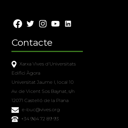
Contacte
Xarxa Vives d'Universitats
Edifici Àgora
Universitat Jaume I, local 10
Av. de Vicent Sos Baynat, s/n
12071 Castelló de la Plana
e-buc@vives.org
+34 964 72 89 93