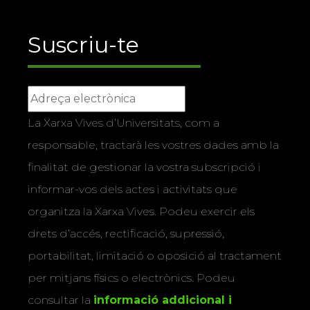
Suscriu-te
La Xarxa Vives d’Universitats, com a
responsable, tractarà les vostres dades amb la
finalitat de gestionar la vostra subscripció i
informar-vos dels actes i activitats que
organitza la Xarxa Vives. Podeu exercir els
drets d’accés, rectificació, supressió,
portabilitat, limitació o oposició al tractament
per mitjans físics o electrònics. Podeu
consultar la
informació addicional i