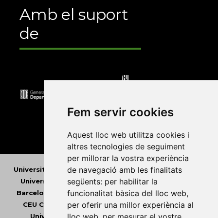
Amb el suport
de
Fem servir cookies
Aquest lloc web utilitza cookies i
altres tecnologies de seguiment
per millorar la vostra experiència
de navegació amb les finalitats
Universitat Abat Oliba CEU
•
Universitat d'Alacant
•
següents:
per habilitar la
Universitat d'Andorra
•
Universitat Autònoma de
funcionalitat bàsica del lloc web
,
Barcelona
•
Universitat de Barcelona
•
Universitat
per oferir una millor experiència al
CEU Cardenal Herrera
•
Universitat de Girona
•
lloc web
,
per mesurar el vostre
Universitat de les Illes Balears
•
Universitat