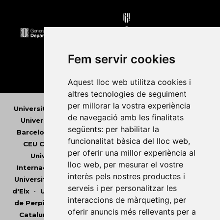
Fem servir cookies
Aquest lloc web utilitza cookies i
altres tecnologies de seguiment
per millorar la vostra experiència
Universitat Abat Oliba CEU
•
Universitat d'Alacant
•
de navegació amb les finalitats
Universitat d'Andorra
•
Universitat Autònoma de
següents:
per habilitar la
Barcelona
•
Universitat de Barcelona
•
Universitat
funcionalitat bàsica del lloc web
,
CEU Cardenal Herrera
•
Universitat de Girona
•
per oferir una millor experiència al
Universitat de les Illes Balears
•
Universitat
lloc web
,
per mesurar el vostre
Internacional de Catalunya
•
Universitat Jaume I
•
interès pels nostres productes i
Universitat de Lleida
•
Universitat Miguel Hernández
serveis i per personalitzar les
d'Elx
•
Universitat Oberta de Catalunya
•
Universitat
interaccions de màrqueting
,
per
de Perpinyà Via Domitia
•
Universitat Politècnica de
oferir anuncis més rellevants per a
Catalunya
•
Universitat Politècnica de València
•