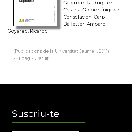
Cristina; Gómez-
Íñiguez, Consolación;
Carpi Ballester,
Amparo; Goyareb, Ricardo
(Publicacions de la Universitat Jaume I, 2011) ·
281 pàg. · Gratuït
Suscriu-te