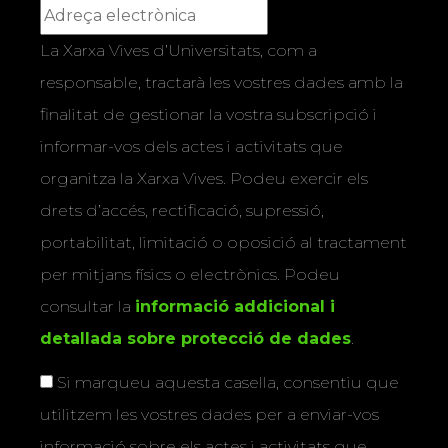
La Xarxa Vives d’Universitats, com a
responsable, tractarà les vostres dades amb la
finalitat de gestionar la vostra subscripció i
informar-vos dels actes i activitats que
organitza la Xarxa Vives. Podeu exercir els
drets d’accés, rectificació, supressió,
portabilitat, limitació o oposició al tractament
per mitjans físics o electrònics. Podeu
consultar la
informació addicional i
detallada sobre protecció de dades
.
Si marqueu aquesta casella, consentiu que
utilitzem les vostres dades per a enviar-vos