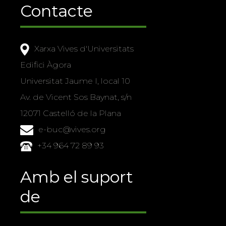
Contacte
Xarxa Vives d'Universitats
Edifici Àgora
Universitat Jaume I, local 10
Av. de Vicent Sos Baynat, s/n
12071 Castelló de la Plana
e-buc@vives.org
+34 964 72 89 93
Amb el suport
de