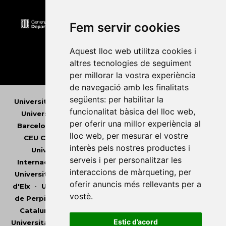
Fem servir cookies
Aquest lloc web utilitza cookies i
altres tecnologies de seguiment
per millorar la vostra experiència
de navegació amb les finalitats
següents:
per habilitar la
Universitat Abat Oliba CEU
•
Universitat d'Alacant
•
funcionalitat bàsica del lloc web
,
Universitat d'Andorra
•
Universitat Autònoma de
per oferir una millor experiència al
Barcelona
•
Universitat de Barcelona
•
Universitat
lloc web
,
per mesurar el vostre
CEU Cardenal Herrera
•
Universitat de Girona
•
interès pels nostres productes i
Universitat de les Illes Balears
•
Universitat
serveis i per personalitzar les
Internacional de Catalunya
•
Universitat Jaume I
•
interaccions de màrqueting
,
per
Universitat de Lleida
•
Universitat Miguel Hernández
oferir anuncis més rellevants per a
d'Elx
•
Universitat Oberta de Catalunya
•
Universitat
vostè
.
de Perpinyà Via Domitia
•
Universitat Politècnica de
Catalunya
•
Universitat Politècnica de València
•
Estic d’acord
Universitat Pompeu Fabra
•
Universitat Ramon Llull
•