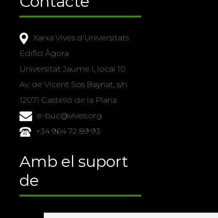
Contacte
Xarxa Vives d'Universitats
Edifici Àgora
Universitat Jaume I, local 10
Av. de Vicent Sos Baynat, s/n
12071 Castelló de la Plana
e-buc@vives.org
+34 964 72 89 93
Amb el suport
de