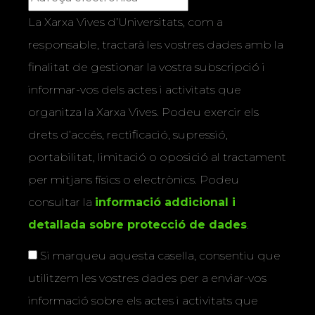
La Xarxa Vives d’Universitats, com a
responsable, tractarà les vostres dades amb la
finalitat de gestionar la vostra subscripció i
informar-vos dels actes i activitats que
organitza la Xarxa Vives. Podeu exercir els
drets d’accés, rectificació, supressió,
portabilitat, limitació o oposició al tractament
per mitjans físics o electrònics. Podeu
consultar la
informació addicional i
detallada sobre protecció de dades
.
Si marqueu aquesta casella, consentiu que
utilitzem les vostres dades per a enviar-vos
informació sobre els actes i activitats que