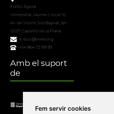
Edifici Àgora
Universitat Jaume I, local 10
Av. de Vicent Sos Baynat, s/n
12071 Castelló de la Plana
e-buc@vives.org
+34 964 72 89 93
Amb el suport
de
Fem servir cookies