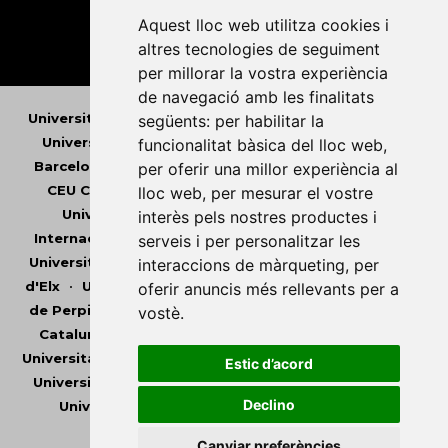
Aquest lloc web utilitza cookies i
altres tecnologies de seguiment
per millorar la vostra experiència
de navegació amb les finalitats
Universitat Abat Oliba CEU
•
Universitat d'Alacant
•
següents:
per habilitar la
Universitat d'Andorra
•
Universitat Autònoma de
funcionalitat bàsica del lloc web
,
Barcelona
•
Universitat de Barcelona
•
Universitat
per oferir una millor experiència al
CEU Cardenal Herrera
•
Universitat de Girona
•
lloc web
,
per mesurar el vostre
Universitat de les Illes Balears
•
Universitat
interès pels nostres productes i
Internacional de Catalunya
•
Universitat Jaume I
•
serveis i per personalitzar les
Universitat de Lleida
•
Universitat Miguel Hernández
interaccions de màrqueting
,
per
d'Elx
•
Universitat Oberta de Catalunya
•
Universitat
oferir anuncis més rellevants per a
de Perpinyà Via Domitia
•
Universitat Politècnica de
vostè
.
Catalunya
•
Universitat Politècnica de València
•
Universitat Pompeu Fabra
•
Universitat Ramon Llull
•
Estic d’acord
Universitat Rovira i Virgili
•
Universitat de Sàsser
•
Declino
Universitat de València
•
Universitat de Vic -
Universitat Central de Catalunya
Canviar preferències