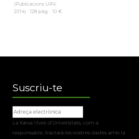
(Publicacions URV,
2014) · 128 pàg. · 10 €
Suscriu-te
La Xarxa Vives d’Universitats, com a
responsable, tractarà les vostres dades amb la