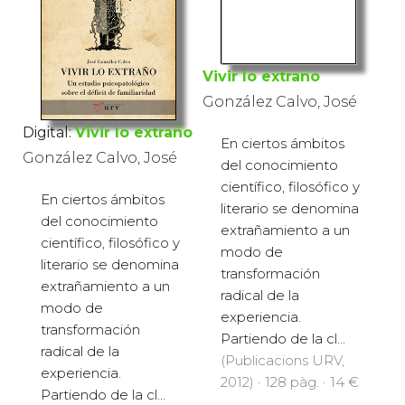
Vivir lo extraño
González Calvo, José
Digital:
Vivir lo extraño
En ciertos ámbitos
González Calvo, José
del conocimiento
científico, filosófico y
En ciertos ámbitos
literario se denomina
del conocimiento
extrañamiento a un
científico, filosófico y
modo de
literario se denomina
transformación
extrañamiento a un
radical de la
modo de
experiencia.
transformación
Partiendo de la cl...
radical de la
(Publicacions URV,
experiencia.
2012) · 128 pàg. · 14 €
Partiendo de la cl...