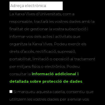
La Xarxa Vives d’Universitats, com a
responsable, tractarà les vostres dades amb la
finalitat de gestionar la vostra subscripció i
informar-vos dels actes i activitats que
organitza la Xarxa Vives. Podeu exercir els
drets d’accés, rectificació, supressió,
portabilitat, limitació o oposició al tractament
per mitjans físics o electrònics. Podeu
consultar la
informació addicional i
detallada sobre protecció de dades
.
Si marqueu aquesta casella, consentiu que
utilitzem les vostres dades per a enviar-vos