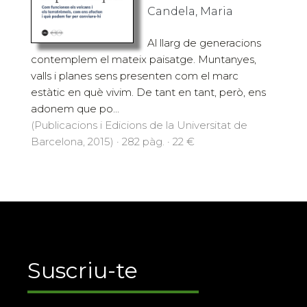
Candela, Maria
Al llarg de generacions
contemplem el mateix paisatge. Muntanyes,
valls i planes sens presenten com el marc
estàtic en què vivim. De tant en tant, però, ens
adonem que po...
(Publicacions i Edicions de la Universitat de
Barcelona, 2015) · 282 pàg. · 22 €
Suscriu-te