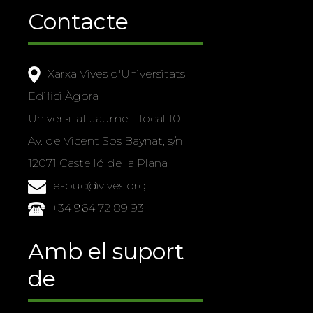
Contacte
Xarxa Vives d'Universitats
Edifici Àgora
Universitat Jaume I, local 10
Av. de Vicent Sos Baynat, s/n
12071 Castelló de la Plana
e-buc@vives.org
+34 964 72 89 93
Amb el suport
de