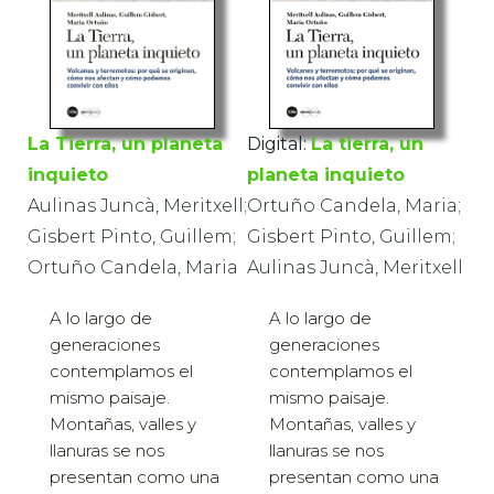
Digital:
La tierra, un
La Tierra, un planeta
planeta inquieto
inquieto
Ortuño Candela, Maria;
Aulinas Juncà, Meritxell;
Gisbert Pinto, Guillem;
Gisbert Pinto, Guillem;
Aulinas Juncà, Meritxell
Ortuño Candela, Maria
A lo largo de
A lo largo de
generaciones
generaciones
contemplamos el
contemplamos el
mismo paisaje.
mismo paisaje.
Montañas, valles y
Montañas, valles y
llanuras se nos
llanuras se nos
presentan como una
presentan como una