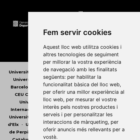
Fem servir cookies
Aquest lloc web utilitza cookies i
altres tecnologies de seguiment
per millorar la vostra experiència
de navegació amb les finalitats
Universitat Abat Oliba CEU
•
Universitat d'Alacant
•
següents:
per habilitar la
Universitat d'Andorra
•
Universitat Autònoma de
funcionalitat bàsica del lloc web
,
Barcelona
•
Universitat de Barcelona
•
Universitat
per oferir una millor experiència al
CEU Cardenal Herrera
•
Universitat de Girona
•
lloc web
,
per mesurar el vostre
Universitat de les Illes Balears
•
Universitat
interès pels nostres productes i
Internacional de Catalunya
•
Universitat Jaume I
•
serveis i per personalitzar les
Universitat de Lleida
•
Universitat Miguel Hernández
interaccions de màrqueting
,
per
d'Elx
•
Universitat Oberta de Catalunya
•
Universitat
oferir anuncis més rellevants per a
de Perpinyà Via Domitia
•
Universitat Politècnica de
vostè
.
Catalunya
•
Universitat Politècnica de València
•